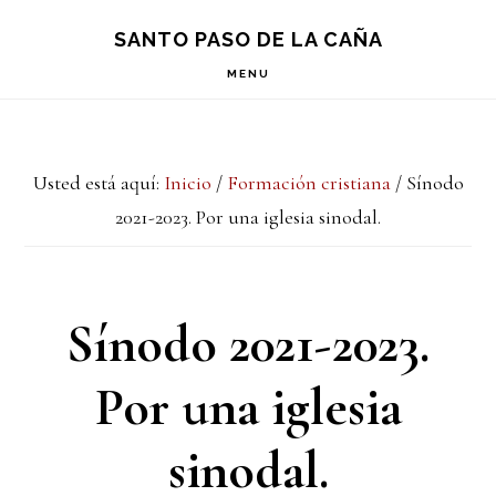
Saltar
Saltar
S
SANTO PASO DE LA CAÑA
OF
a
al
C
MENU
la
contenido
navegación
principal
Usted está aquí:
Inicio
/
Formación cristiana
/
Sínodo
principal
2021-2023. Por una iglesia sinodal.
Sínodo 2021-2023.
Por una iglesia
sinodal.