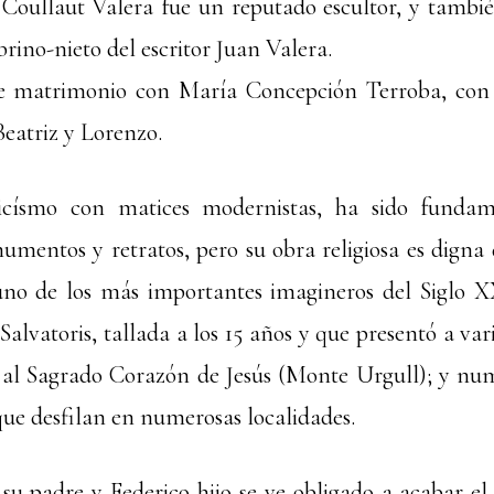
Coullaut Valera fue un reputado escultor, y tambi
brino-nieto del escritor Juan Valera.
e matrimonio con María Concepción Terroba, con 
 Beatriz y Lorenzo.
icísmo con matices modernistas, ha sido funda
umentos y retratos, pero su obra religiosa es digna
uno de los más importantes imagineros del Siglo
alvatoris, tallada a los 15 años y que presentó a var
l Sagrado Corazón de Jesús (Monte Urgull); y num
e desfilan en numerosas localidades.
 su padre y Federico hijo se ve obligado a acabar el