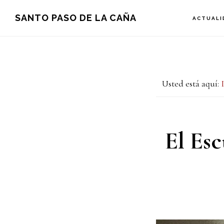
Saltar
Saltar
SANTO PASO DE LA CAÑA
ACTUALI
a
al
la
contenido
navegación
principal
Usted está aquí:
principal
El Esc