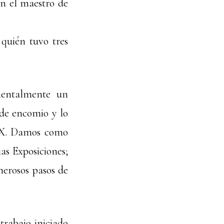
én el maestro de
quién tuvo tres
mentalmente un
 de encomio y lo
 XX. Damos como
ias Exposiciones;
erosos pasos de
 trabajo iniciado