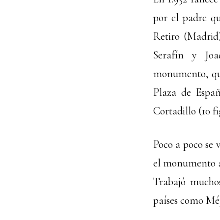
por el padre q
Retiro (Madrid
Serafín y Jo
monumento, que
Plaza de Españ
Cortadillo (10 fi
Poco a poco se 
el monumento a 
Trabajó muchos 
países como Méj