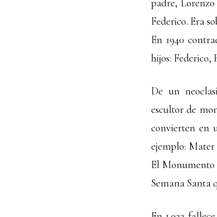
padre, Lorenzo 
Federico. Era so
En 1940 contra
hijos: Federico,
De un neoclas
escultor de mon
convierten en 
ejemplo: Mater S
El Monumento a
Semana Santa qu
En 1.932 fallece