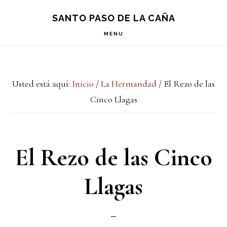
Saltar
Saltar
S
SANTO PASO DE LA CAÑA
OF
a
al
C
MENU
la
contenido
navegación
principal
Usted está aquí:
Inicio
/
La Hermandad
/
El Rezo de las
principal
Cinco Llagas
El Rezo de las Cinco
Llagas