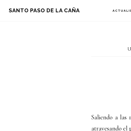
Saltar
Saltar
SANTO PASO DE LA CAÑA
ACTUALI
a
al
la
contenido
navegación
principal
U
principal
Saliendo a las 1
atravesando el 