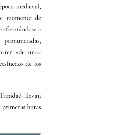
e época medieval,
nte momento de
 enfrentándose a
s pronunciadas,
correr «de una»
esfuerzo de los
Trinidad llevan
s primeras horas