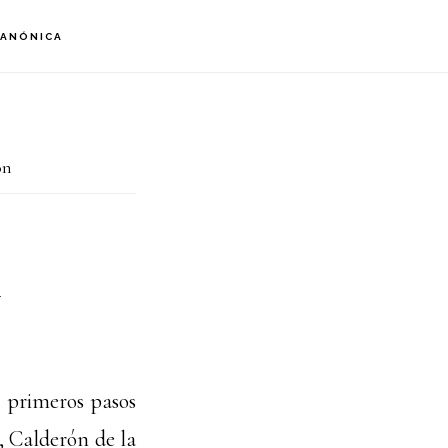
S
CANÓNICA
OF
C
ón
n
us primeros pasos
, Calderón de la