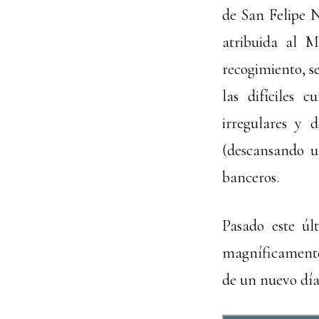
de San Felipe Ne
atribuida al 
recogimiento, s
las difíciles 
irregulares y 
(descansando u
banceros.
Pasado este úl
magníficamente 
de un nuevo día,