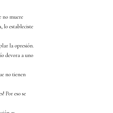
ue no muere
, lo estableciste
lar la opresión.
pío devora a uno
que no tienen
s! Por eso se
rción es