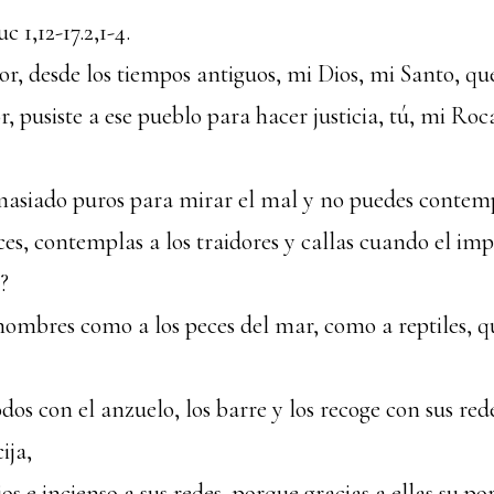
cuc
1,12-17.2,1-4.
ñor, desde los tiempos antiguos, mi Dios, mi Santo, q
, pusiste a ese pueblo para hacer justicia, tú, mi Roca
masiado puros para mirar el mal y no puedes contemp
ces, contemplas a los traidores y callas cuando el im
?
 hombres como a los peces del mar, como a reptiles, 
odos con el anzuelo, los barre y los recoge con sus rede
ija,
ios e incienso a sus redes, porque gracias a ellas su po