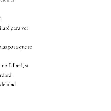
?
ilaré para ver
blas para que se
no fallará; si
rdará.
idelidad.