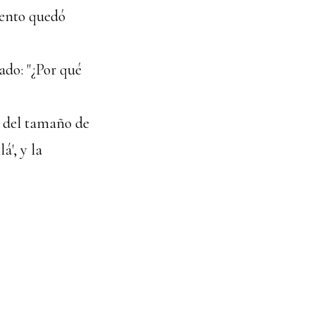
mento quedó
ado: "¿Por qué
fe del tamaño de
á', y la