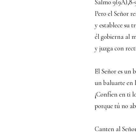
Salmo
9(9A),8-9
Pero el Señor r
y establece su tr
él gobierna al 
y juzga con rect
El Señor es un 
un baluarte en 
¡Confíen en ti 
porque tú no ab
Canten al Señor