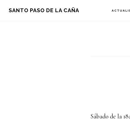
Saltar
Saltar
SANTO PASO DE LA CAÑA
ACTUALI
a
al
la
contenido
navegación
principal
principal
Sábado de la 1