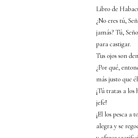
Libro de Haba
¿No eres tú, Se
jamás? Tú, Señor
para castigar.
Tus ojos son de
¿Por qué, enton
más justo que él
¡Tú tratas a los
jefe!
¡El los pesca a t
alegra y se regoc
y ofrece sacrific