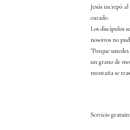
Jesús increpó a
curado.
Los discípulos s
nosotros no pud
"Porque ustedes 
un grano de most
montaña se trasl
Servicio gratui