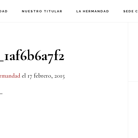
DAD
NUESTRO TITULAR
LA HERMANDAD
SEDE 
B
la
_1af6b6a7f2
p
rmandad
el
17 febrero, 2015