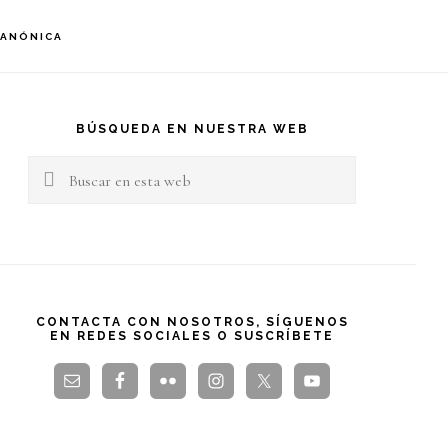
S
CANÓNICA
OF
C
arra
teral
BÚSQUEDA EN NUESTRA WEB
Buscar
rincipal
en
esta
web
CONTACTA CON NOSOTROS, SÍGUENOS
EN REDES SOCIALES O SUSCRÍBETE