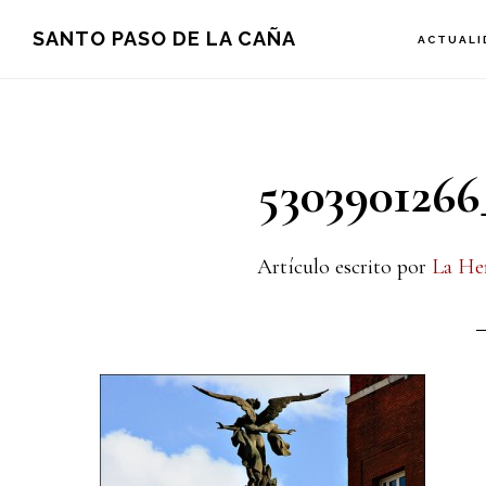
Saltar
Saltar
Saltar
SANTO PASO DE LA CAÑA
ACTUALI
a
al
a
la
contenido
la
navegación
principal
barra
5303901266
principal
lateral
principal
Artículo escrito por
La He