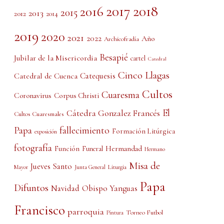
2017
2018
2016
2015
2013
2012
2014
2019
2020
2021
2022
Año
Archicofradía
Besapié
Jubilar de la Misericordia
cartel
Catedral
Cinco Llagas
Catedral de Cuenca
Catequesis
Cultos
Cuaresma
Coronavirus
Corpus Christi
El
Cátedra Gonzalez Francés
Cultos Cuaresmales
Papa
fallecimiento
Formación Litúrgica
exposición
fotografía
Función
Hermandad
Funeral
Hermano
Misa de
Jueves Santo
Liturgia
Mayor
Junta General
Papa
Difuntos
Obispo Yanguas
Navidad
Francisco
parroquia
Torneo Futbol
Pintura