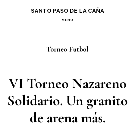
Saltar
Saltar
Saltar
S
SANTO PASO DE LA CAÑA
OF
a
al
a
C
MENU
la
contenido
la
navegación
principal
barra
Torneo Futbol
principal
lateral
principal
VI Torneo Nazareno
Solidario. Un granito
de arena más.