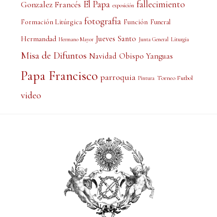
El Papa
fallecimiento
Gonzalez Francés
exposición
fotografía
Formación Litúrgica
Función
Funeral
Jueves Santo
Hermandad
Liturgia
Hermano Mayor
Junta General
Misa de Difuntos
Obispo Yanguas
Navidad
Papa Francisco
parroquia
Torneo Futbol
Pintura
video