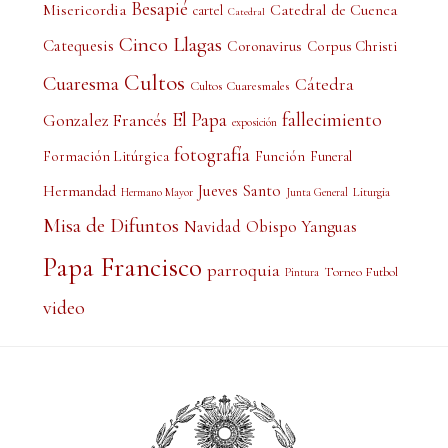
Besapié
Misericordia
Catedral de Cuenca
cartel
Catedral
Cinco Llagas
Catequesis
Coronavirus
Corpus Christi
Cultos
Cuaresma
Cátedra
Cultos Cuaresmales
El Papa
fallecimiento
Gonzalez Francés
exposición
fotografía
Formación Litúrgica
Función
Funeral
Jueves Santo
Hermandad
Liturgia
Hermano Mayor
Junta General
Misa de Difuntos
Obispo Yanguas
Navidad
Papa Francisco
parroquia
Torneo Futbol
Pintura
video