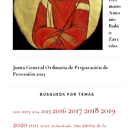
mano
Anto
nio
Rubi
o
Zarc
eño.
Junta General Ordinaria de Preparación de
Procesión 2025
BÚSQUEDA POR TEMAS
2017
2018
2019
2016
2015
2013
2012
2014
2020
2021
2022
Año Jubilar de la
Archicofradía