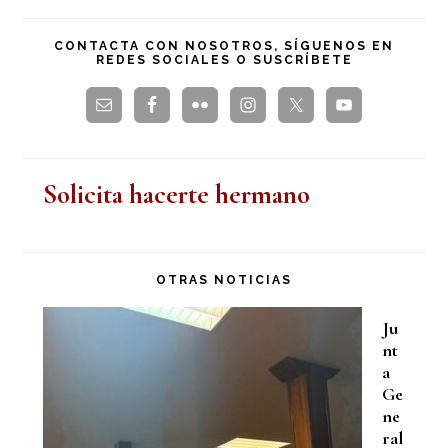
en
principal
esta
CONTACTA CON NOSOTROS, SÍGUENOS EN
REDES SOCIALES O SUSCRÍBETE
web
Solicita hacerte hermano
OTRAS NOTICIAS
Ju
nt
a
Ge
ne
ral