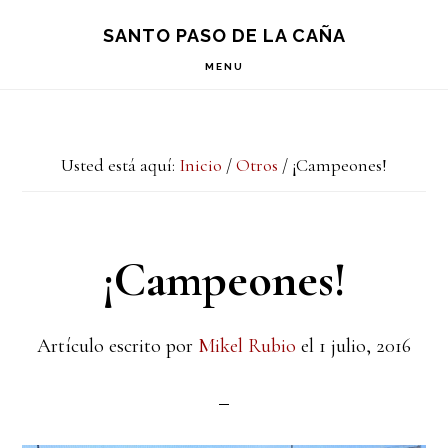
Saltar
Saltar
Saltar
S
SANTO PASO DE LA CAÑA
OF
a
al
a
C
MENU
la
contenido
la
navegación
principal
barra
Usted está aquí:
Inicio
/
Otros
/
¡Campeones!
principal
lateral
principal
¡Campeones!
Artículo escrito por
Mikel Rubio
el
1 julio, 2016