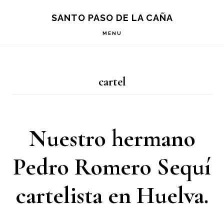
Saltar
Saltar
Saltar
S
SANTO PASO DE LA CAÑA
OF
a
al
a
C
MENU
la
contenido
la
navegación
principal
barra
cartel
principal
lateral
principal
Nuestro hermano
Pedro Romero Sequí
cartelista en Huelva.