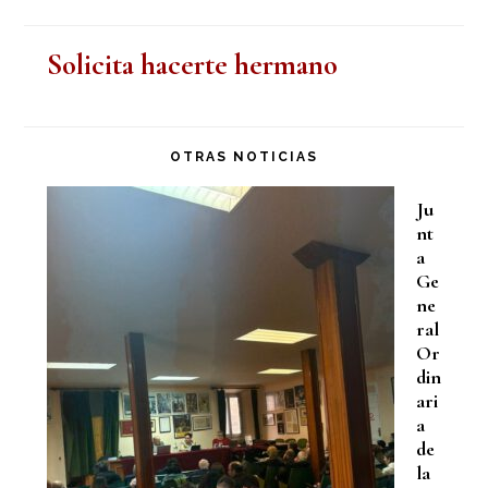
Solicita hacerte hermano
OTRAS NOTICIAS
Ju
nt
a
Ge
ne
ral
Or
din
ari
a
de
la