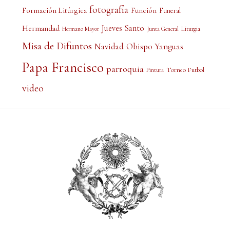
fotografía
Formación Litúrgica
Función
Funeral
Jueves Santo
Hermandad
Liturgia
Hermano Mayor
Junta General
Misa de Difuntos
Obispo Yanguas
Navidad
Papa Francisco
parroquia
Torneo Futbol
Pintura
video