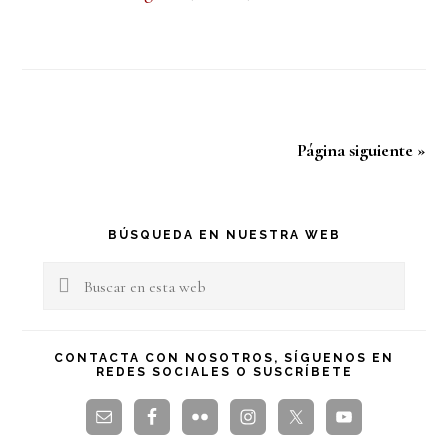
Página siguiente »
Barra
BÚSQUEDA EN NUESTRA WEB
lateral
Buscar
en
principal
esta
CONTACTA CON NOSOTROS, SÍGUENOS EN
REDES SOCIALES O SUSCRÍBETE
web