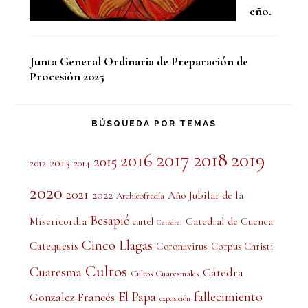
eño.
Junta General Ordinaria de Preparación de
Procesión 2025
BÚSQUEDA POR TEMAS
2017
2018
2019
2016
2015
2013
2012
2014
2020
2021
2022
Año Jubilar de la
Archicofradía
Besapié
Misericordia
Catedral de Cuenca
cartel
Catedral
Cinco Llagas
Catequesis
Coronavirus
Corpus Christi
Cultos
Cuaresma
Cátedra
Cultos Cuaresmales
El Papa
fallecimiento
Gonzalez Francés
exposición