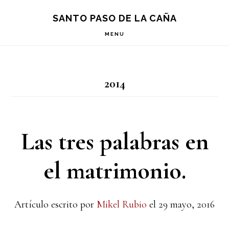
Saltar
Saltar
Saltar
S
SANTO PASO DE LA CAÑA
OF
a
al
a
C
MENU
la
contenido
la
navegación
principal
barra
2014
principal
lateral
principal
Las tres palabras en
el matrimonio.
Artículo escrito por
Mikel Rubio
el
29 mayo, 2016