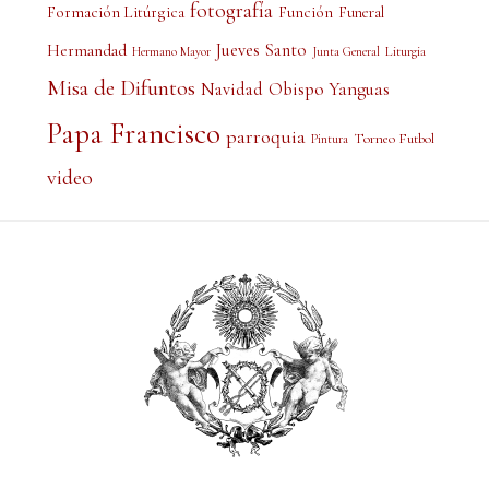
fotografía
Formación Litúrgica
Función
Funeral
Jueves Santo
Hermandad
Liturgia
Hermano Mayor
Junta General
Misa de Difuntos
Obispo Yanguas
Navidad
Papa Francisco
parroquia
Torneo Futbol
Pintura
video