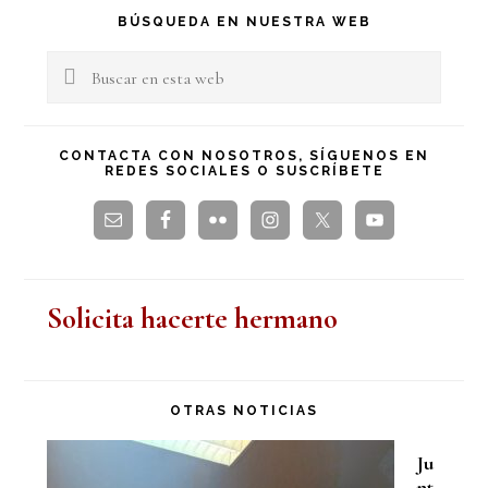
Barra
BÚSQUEDA EN NUESTRA WEB
lateral
Buscar
en
principal
esta
CONTACTA CON NOSOTROS, SÍGUENOS EN
REDES SOCIALES O SUSCRÍBETE
web
Solicita hacerte hermano
OTRAS NOTICIAS
Ju
nt