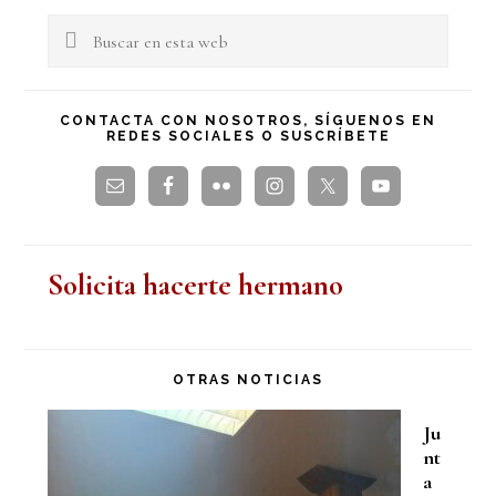
lateral
Buscar
en
principal
esta
CONTACTA CON NOSOTROS, SÍGUENOS EN
REDES SOCIALES O SUSCRÍBETE
web
Solicita hacerte hermano
OTRAS NOTICIAS
Ju
nt
a