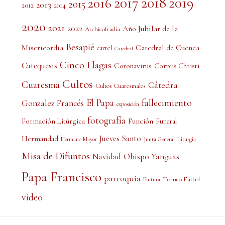
2017
2018
2019
2016
2015
2013
2012
2014
2020
2021
2022
Año Jubilar de la
Archicofradía
Besapié
Misericordia
Catedral de Cuenca
cartel
Catedral
Cinco Llagas
Catequesis
Coronavirus
Corpus Christi
Cultos
Cuaresma
Cátedra
Cultos Cuaresmales
El Papa
fallecimiento
Gonzalez Francés
exposición
fotografía
Formación Litúrgica
Función
Funeral
Jueves Santo
Hermandad
Liturgia
Hermano Mayor
Junta General
Misa de Difuntos
Obispo Yanguas
Navidad
Papa Francisco
parroquia
Torneo Futbol
Pintura
video