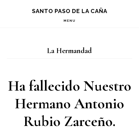
Saltar
Saltar
Saltar
S
SANTO PASO DE LA CAÑA
OF
a
al
a
C
MENU
la
contenido
la
navegación
principal
barra
La Hermandad
principal
lateral
principal
Ha fallecido Nuestro
Hermano Antonio
Rubio Zarceño.