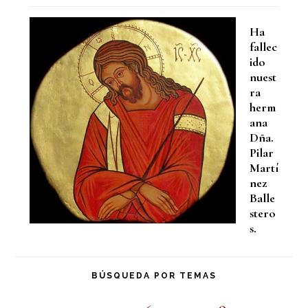
Ha
fallec
ido
nuest
ra
herm
ana
Dña.
Pilar
Martí
nez
Balle
stero
s.
BÚSQUEDA POR TEMAS