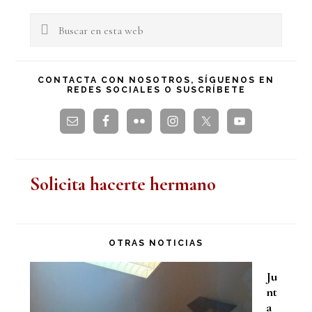
lateral
Buscar
en
principal
esta
CONTACTA CON NOSOTROS, SÍGUENOS EN
REDES SOCIALES O SUSCRÍBETE
web
Solicita hacerte hermano
OTRAS NOTICIAS
Ju
nt
a