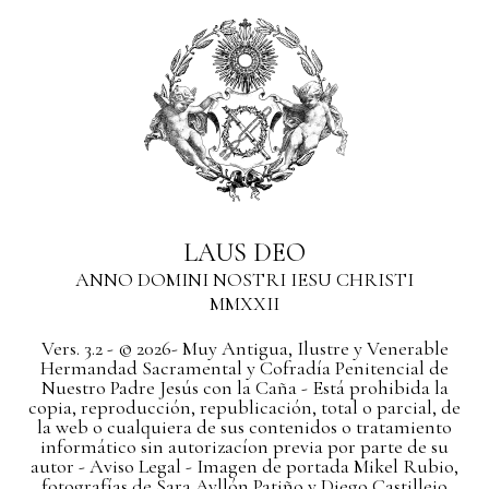
LAUS DEO
ANNO DOMINI NOSTRI IESU CHRISTI
MMXXII
Vers. 3.2 - © 2026- Muy Antigua, Ilustre y Venerable
Hermandad Sacramental y Cofradía Penitencial de
Nuestro Padre Jesús con la Caña - Está prohibida la
copia, reproducción, republicación, total o parcial, de
la web o cualquiera de sus contenidos o tratamiento
informático sin autorizacíon previa por parte de su
autor
- Aviso Legal -
Imagen de portada Mikel Rubio,
fotografías de Sara Ayllón Patiño y Diego Castillejo