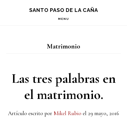
Saltar
Saltar
Saltar
S
SANTO PASO DE LA CAÑA
OF
a
al
a
C
MENU
la
contenido
la
navegación
principal
barra
Matrimonio
principal
lateral
principal
Las tres palabras en
el matrimonio.
Artículo escrito por
Mikel Rubio
el
29 mayo, 2016