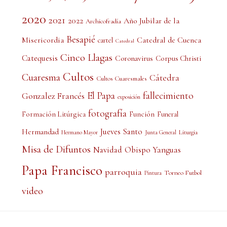
2020
2021
2022
Año Jubilar de la
Archicofradía
Besapié
Misericordia
Catedral de Cuenca
cartel
Catedral
Cinco Llagas
Catequesis
Coronavirus
Corpus Christi
Cultos
Cuaresma
Cátedra
Cultos Cuaresmales
El Papa
fallecimiento
Gonzalez Francés
exposición
fotografía
Formación Litúrgica
Función
Funeral
Jueves Santo
Hermandad
Liturgia
Hermano Mayor
Junta General
Misa de Difuntos
Obispo Yanguas
Navidad
Papa Francisco
parroquia
Torneo Futbol
Pintura
video