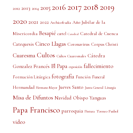
2017
2018
2019
2016
2015
2013
2012
2014
2020
2021
2022
Año Jubilar de la
Archicofradía
Besapié
Misericordia
Catedral de Cuenca
cartel
Catedral
Cinco Llagas
Catequesis
Coronavirus
Corpus Christi
Cultos
Cuaresma
Cátedra
Cultos Cuaresmales
El Papa
fallecimiento
Gonzalez Francés
exposición
fotografía
Formación Litúrgica
Función
Funeral
Jueves Santo
Hermandad
Liturgia
Hermano Mayor
Junta General
Misa de Difuntos
Obispo Yanguas
Navidad
Papa Francisco
parroquia
Torneo Futbol
Pintura
video