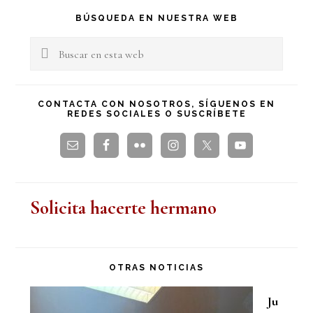
Barra
BÚSQUEDA EN NUESTRA WEB
lateral
Buscar
en
principal
esta
CONTACTA CON NOSOTROS, SÍGUENOS EN
REDES SOCIALES O SUSCRÍBETE
web
Solicita hacerte hermano
OTRAS NOTICIAS
Ju