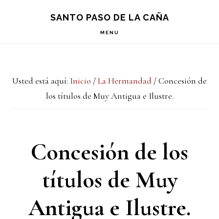
Saltar
Saltar
Saltar
S
SANTO PASO DE LA CAÑA
OF
a
al
a
C
MENU
la
contenido
la
navegación
principal
barra
Usted está aquí:
Inicio
/
La Hermandad
/
Concesión de
principal
lateral
los títulos de Muy Antigua e Ilustre.
principal
Concesión de los
títulos de Muy
Antigua e Ilustre.