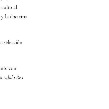
 culto al
 y la doctrina
a selección
unto con
a salido Rex