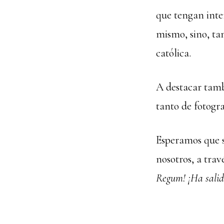
que tengan inter
mismo, sino, tam
católica.
A destacar tamb
tanto de fotogra
Esperamos que s
nosotros, a trav
Regum! ¡Ha sali