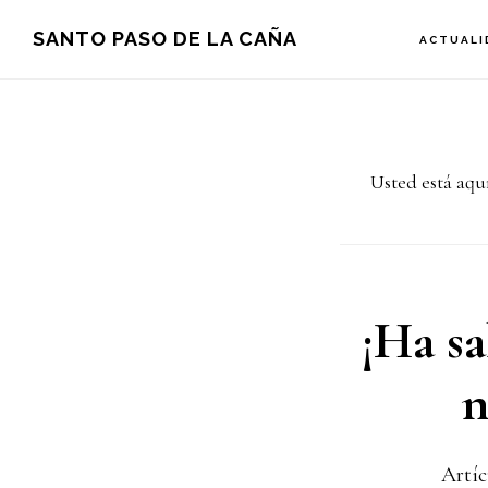
Saltar
Saltar
SANTO PASO DE LA CAÑA
ACTUALI
a
al
la
contenido
navegación
principal
Usted está aqu
principal
¡Ha sa
n
Artíc