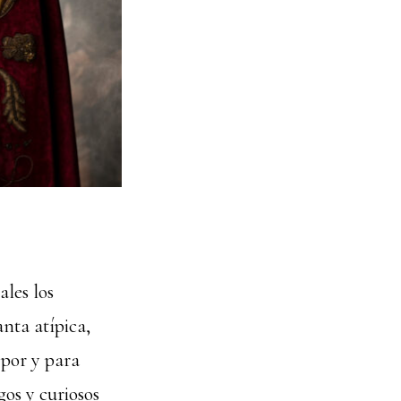
ales los
nta atípica,
 por y para
os y curiosos