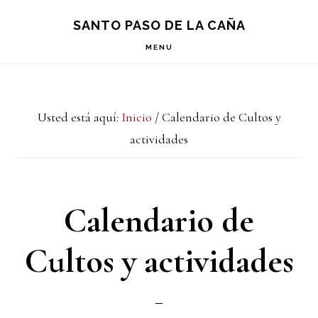
Saltar
Saltar
S
SANTO PASO DE LA CAÑA
OF
a
al
C
MENU
la
contenido
navegación
principal
Usted está aquí:
Inicio
/
Calendario de Cultos y
principal
actividades
Calendario de
Cultos y actividades