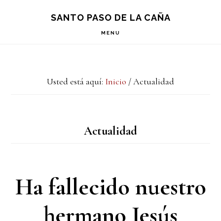
Saltar
Saltar
S
SANTO PASO DE LA CAÑA
OF
a
al
C
MENU
la
contenido
navegación
principal
Usted está aquí:
Inicio
/
Actualidad
principal
Actualidad
Ha fallecido nuestro
hermano Jesús