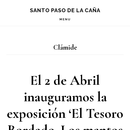
Saltar
Saltar
Saltar
S
SANTO PASO DE LA CAÑA
OF
a
al
a
C
MENU
la
contenido
la
navegación
principal
barra
Clámide
principal
lateral
principal
El 2 de Abril
inauguramos la
exposición ‘El Tesoro