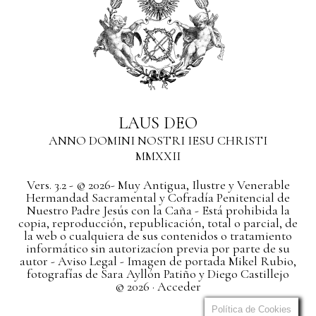
LAUS DEO
ANNO DOMINI NOSTRI IESU CHRISTI
MMXXII
Vers. 3.2 - © 2026- Muy Antigua, Ilustre y Venerable
Hermandad Sacramental y Cofradía Penitencial de
Nuestro Padre Jesús con la Caña - Está prohibida la
copia, reproducción, republicación, total o parcial, de
la web o cualquiera de sus contenidos o tratamiento
informático sin autorizacíon previa por parte de su
autor
- Aviso Legal -
Imagen de portada Mikel Rubio,
fotografías de Sara Ayllón Patiño y Diego Castillejo
© 2026 ·
Acceder
Política de Cookies