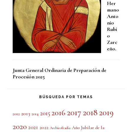
Her
mano
Anto
nio
Rubi
o
Zarc
eño.
Junta General Ordinaria de Preparación de
Procesión 2025
BÚSQUEDA POR TEMAS
2017
2018
2019
2016
2015
2013
2012
2014
2020
2021
2022
Año Jubilar de la
Archicofradía