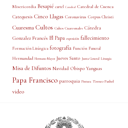
Besapié
Misericordia
Catedral de Cuenca
cartel
Catedral
Cinco Llagas
Catequesis
Coronavirus
Corpus Christi
Cultos
Cuaresma
Cátedra
Cultos Cuaresmales
El Papa
fallecimiento
Gonzalez Francés
exposición
fotografía
Formación Litúrgica
Función
Funeral
Jueves Santo
Hermandad
Liturgia
Hermano Mayor
Junta General
Misa de Difuntos
Obispo Yanguas
Navidad
Papa Francisco
parroquia
Torneo Futbol
Pintura
video