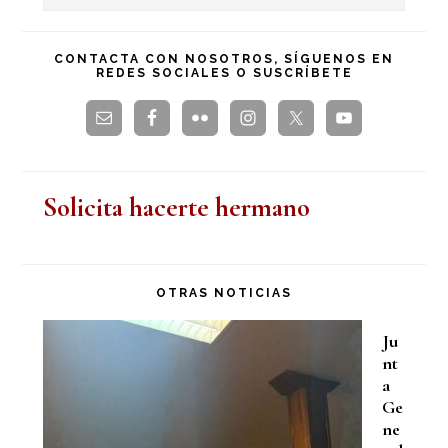
en
principal
esta
CONTACTA CON NOSOTROS, SÍGUENOS EN
REDES SOCIALES O SUSCRÍBETE
web
Solicita hacerte hermano
OTRAS NOTICIAS
Ju
nt
a
Ge
ne