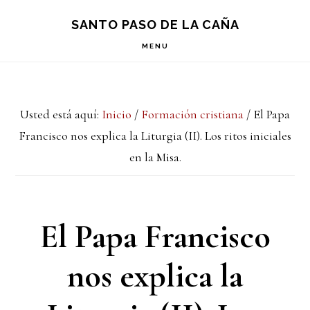
Saltar
Saltar
Saltar
S
SANTO PASO DE LA CAÑA
OF
a
al
a
C
MENU
la
contenido
la
navegación
principal
barra
Usted está aquí:
Inicio
/
Formación cristiana
/
El Papa
principal
lateral
Francisco nos explica la Liturgia (II). Los ritos iniciales
principal
en la Misa.
El Papa Francisco
nos explica la