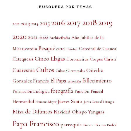
BÚSQUEDA POR TEMAS
2017
2018
2019
2016
2015
2013
2012
2014
2020
2021
2022
Año Jubilar de la
Archicofradía
Besapié
Misericordia
Catedral de Cuenca
cartel
Catedral
Cinco Llagas
Catequesis
Coronavirus
Corpus Christi
Cultos
Cuaresma
Cátedra
Cultos Cuaresmales
El Papa
fallecimiento
Gonzalez Francés
exposición
fotografía
Formación Litúrgica
Función
Funeral
Jueves Santo
Hermandad
Liturgia
Hermano Mayor
Junta General
Misa de Difuntos
Obispo Yanguas
Navidad
Papa Francisco
parroquia
Torneo Futbol
Pintura