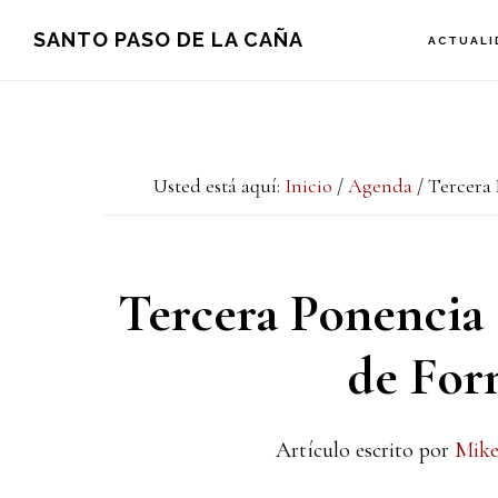
Saltar
Saltar
Saltar
SANTO PASO DE LA CAÑA
ACTUALI
a
al
a
la
contenido
la
navegación
principal
barra
Usted está aquí:
Inicio
/
Agenda
/
Tercera 
principal
lateral
principal
Tercera Ponencia 
de For
Artículo escrito por
Mike