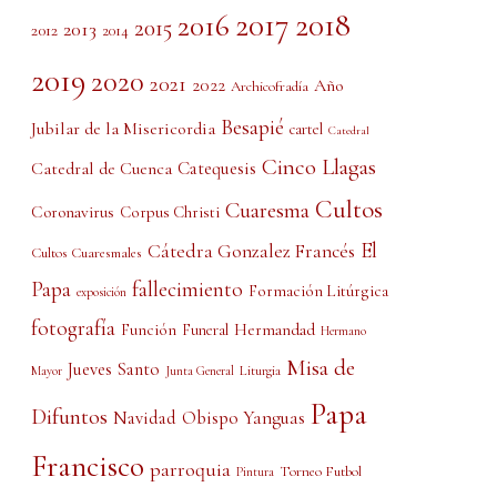
2017
2018
2016
2015
2013
2012
2014
2019
2020
2021
2022
Año
Archicofradía
Besapié
Jubilar de la Misericordia
cartel
Catedral
Cinco Llagas
Catedral de Cuenca
Catequesis
Cultos
Cuaresma
Coronavirus
Corpus Christi
El
Cátedra Gonzalez Francés
Cultos Cuaresmales
Papa
fallecimiento
Formación Litúrgica
exposición
fotografía
Función
Hermandad
Funeral
Hermano
Misa de
Jueves Santo
Liturgia
Mayor
Junta General
Papa
Difuntos
Obispo Yanguas
Navidad
Francisco
parroquia
Torneo Futbol
Pintura