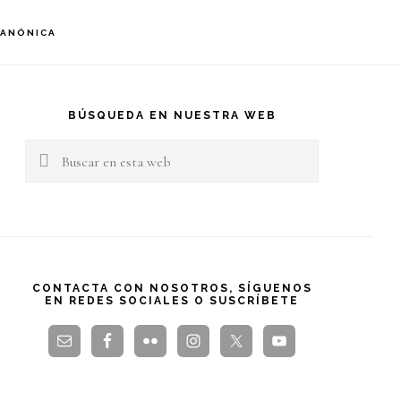
S
CANÓNICA
OF
C
arra
teral
BÚSQUEDA EN NUESTRA WEB
Buscar
rincipal
en
esta
web
CONTACTA CON NOSOTROS, SÍGUENOS
EN REDES SOCIALES O SUSCRÍBETE