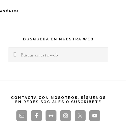
S
CANÓNICA
OF
C
arra
teral
BÚSQUEDA EN NUESTRA WEB
Buscar
rincipal
en
esta
web
CONTACTA CON NOSOTROS, SÍGUENOS
EN REDES SOCIALES O SUSCRÍBETE