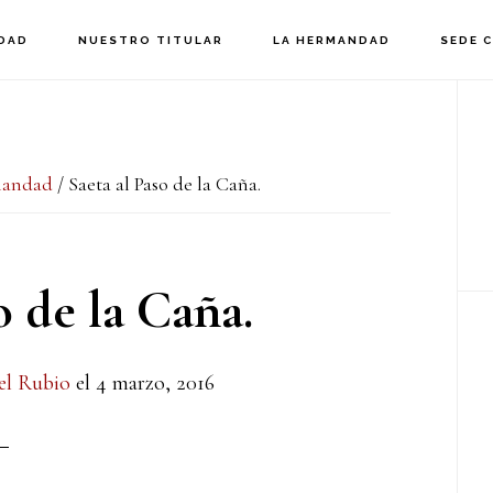
DAD
NUESTRO TITULAR
LA HERMANDAD
SEDE 
B
la
mandad
/
Saeta al Paso de la Caña.
p
o de la Caña.
el Rubio
el
4 marzo, 2016