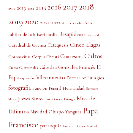
2017
2018
2016
2015
2013
2012
2014
2019
2020
2021
2022
Año
Archicofradía
Besapié
Jubilar de la Misericordia
cartel
Catedral
Cinco Llagas
Catedral de Cuenca
Catequesis
Cultos
Cuaresma
Coronavirus
Corpus Christi
El
Cátedra Gonzalez Francés
Cultos Cuaresmales
Papa
fallecimiento
Formación Litúrgica
exposición
fotografía
Función
Hermandad
Funeral
Hermano
Misa de
Jueves Santo
Liturgia
Mayor
Junta General
Papa
Difuntos
Obispo Yanguas
Navidad
Francisco
parroquia
Torneo Futbol
Pintura