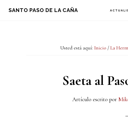
Saltar
Saltar
Saltar
SANTO PASO DE LA CAÑA
ACTUALI
a
al
a
la
contenido
la
navegación
principal
barra
Usted está aquí:
Inicio
/
La Her
principal
lateral
principal
Saeta al Pas
Artículo escrito por
Mik