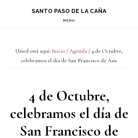
Saltar
Saltar
Saltar
S
SANTO PASO DE LA CAÑA
OF
a
al
a
C
MENU
la
contenido
la
navegación
principal
barra
Usted está aquí:
Inicio
/
Agenda
/
4 de Octubre,
principal
lateral
celebramos el día de San Francisco de Asís.
principal
4 de Octubre,
celebramos el día de
San Francisco de