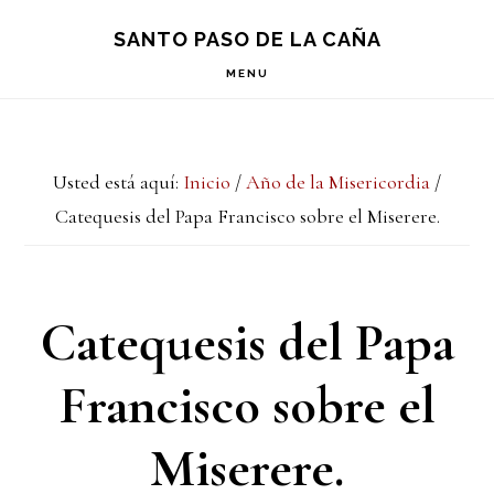
Saltar
Saltar
Saltar
S
SANTO PASO DE LA CAÑA
OF
a
al
a
C
MENU
la
contenido
la
navegación
principal
barra
Usted está aquí:
Inicio
/
Año de la Misericordia
/
principal
lateral
Catequesis del Papa Francisco sobre el Miserere.
principal
Catequesis del Papa
Francisco sobre el
Miserere.