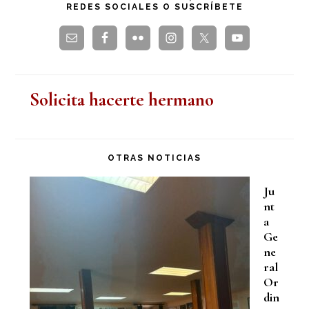
REDES SOCIALES O SUSCRÍBETE
web
Solicita hacerte hermano
OTRAS NOTICIAS
Ju
nt
a
Ge
ne
ral
Or
din