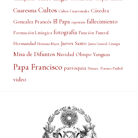
Cultos
Cuaresma
Cátedra
Cultos Cuaresmales
El Papa
fallecimiento
Gonzalez Francés
exposición
fotografía
Formación Litúrgica
Función
Funeral
Jueves Santo
Hermandad
Liturgia
Hermano Mayor
Junta General
Misa de Difuntos
Obispo Yanguas
Navidad
Papa Francisco
parroquia
Torneo Futbol
Pintura
video