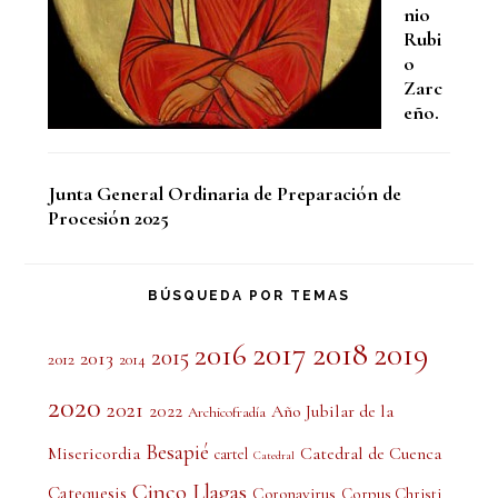
nio
Rubi
o
Zarc
eño.
Junta General Ordinaria de Preparación de
Procesión 2025
BÚSQUEDA POR TEMAS
2017
2018
2019
2016
2015
2013
2012
2014
2020
2021
2022
Año Jubilar de la
Archicofradía
Besapié
Misericordia
Catedral de Cuenca
cartel
Catedral
Cinco Llagas
Catequesis
Coronavirus
Corpus Christi