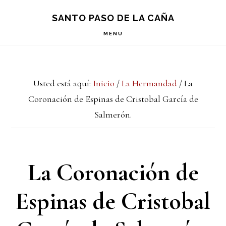
Saltar
Saltar
Saltar
S
SANTO PASO DE LA CAÑA
OF
a
al
a
C
MENU
la
contenido
la
navegación
principal
barra
Usted está aquí:
Inicio
/
La Hermandad
/
La
principal
lateral
Coronación de Espinas de Cristobal García de
principal
Salmerón.
La Coronación de
Espinas de Cristobal