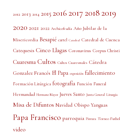
2017
2018
2019
2016
2015
2013
2012
2014
2020
2021
2022
Año Jubilar de la
Archicofradía
Besapié
Misericordia
Catedral de Cuenca
cartel
Catedral
Cinco Llagas
Catequesis
Coronavirus
Corpus Christi
Cultos
Cuaresma
Cátedra
Cultos Cuaresmales
El Papa
fallecimiento
Gonzalez Francés
exposición
fotografía
Formación Litúrgica
Función
Funeral
Jueves Santo
Hermandad
Liturgia
Hermano Mayor
Junta General
Misa de Difuntos
Obispo Yanguas
Navidad
Papa Francisco
parroquia
Torneo Futbol
Pintura
video