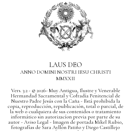
LAUS DEO
ANNO DOMINI NOSTRI IESU CHRISTI
MMXXII
Vers. 3.2 - © 2026- Muy Antigua, Ilustre y Venerable
Hermandad Sacramental y Cofradía Penitencial de
Nuestro Padre Jesús con la Caña - Está prohibida la
copia, reproducción, republicación, total o parcial, de
la web o cualquiera de sus contenidos o tratamiento
informático sin autorizacíon previa por parte de su
autor
- Aviso Legal -
Imagen de portada Mikel Rubio,
fotografías de Sara Ayllón Patiño y Diego Castillejo