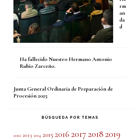
rm
an
da
d
Ha fallecido Nuestro Hermano Antonio
Rubio Zarceño.
Junta General Ordinaria de Preparación de
Procesión 2025
BÚSQUEDA POR TEMAS
2017
2018
2019
2016
2015
2013
2012
2014