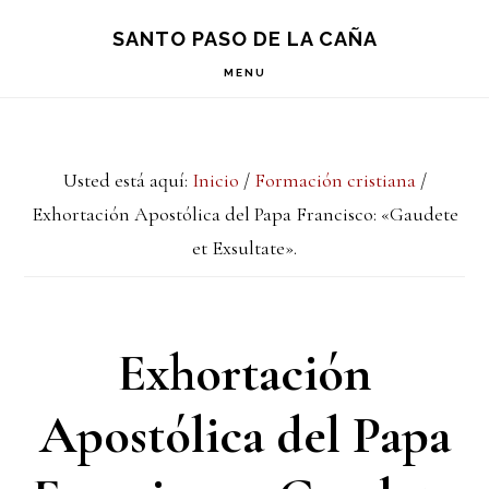
Saltar
Saltar
Saltar
S
SANTO PASO DE LA CAÑA
OF
a
al
a
C
MENU
la
contenido
la
navegación
principal
barra
Usted está aquí:
Inicio
/
Formación cristiana
/
principal
lateral
Exhortación Apostólica del Papa Francisco: «Gaudete
principal
et Exsultate».
Exhortación
Apostólica del Papa