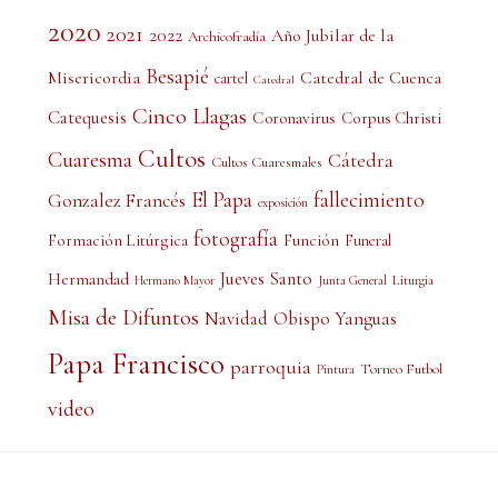
2020
2021
2022
Año Jubilar de la
Archicofradía
Besapié
Misericordia
Catedral de Cuenca
cartel
Catedral
Cinco Llagas
Catequesis
Coronavirus
Corpus Christi
Cultos
Cuaresma
Cátedra
Cultos Cuaresmales
El Papa
fallecimiento
Gonzalez Francés
exposición
fotografía
Formación Litúrgica
Función
Funeral
Jueves Santo
Hermandad
Liturgia
Hermano Mayor
Junta General
Misa de Difuntos
Obispo Yanguas
Navidad
Papa Francisco
parroquia
Torneo Futbol
Pintura
video