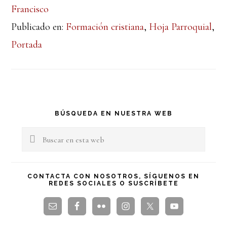
Francisco
Publicado en:
Formación cristiana
,
Hoja Parroquial
,
Portada
Barra
BÚSQUEDA EN NUESTRA WEB
lateral
Buscar
en
principal
esta
CONTACTA CON NOSOTROS, SÍGUENOS EN
REDES SOCIALES O SUSCRÍBETE
web