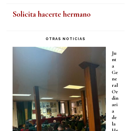
Solicita hacerte hermano
OTRAS NOTICIAS
Ju
nt
a
Ge
ne
ral
Or
din
ari
a
de
la
He