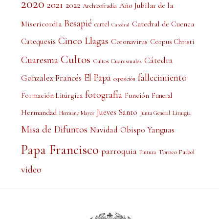
2020
2021
2022
Año Jubilar de la
Archicofradía
Besapié
Misericordia
Catedral de Cuenca
cartel
Catedral
Cinco Llagas
Catequesis
Coronavirus
Corpus Christi
Cultos
Cuaresma
Cátedra
Cultos Cuaresmales
El Papa
fallecimiento
Gonzalez Francés
exposición
fotografía
Formación Litúrgica
Función
Funeral
Jueves Santo
Hermandad
Liturgia
Hermano Mayor
Junta General
Misa de Difuntos
Obispo Yanguas
Navidad
Papa Francisco
parroquia
Torneo Futbol
Pintura
video