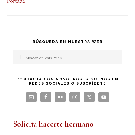
Portada
Barra
BÚSQUEDA EN NUESTRA WEB
lateral
Buscar
en
principal
esta
CONTACTA CON NOSOTROS, SÍGUENOS EN
REDES SOCIALES O SUSCRÍBETE
web
Solicita hacerte hermano