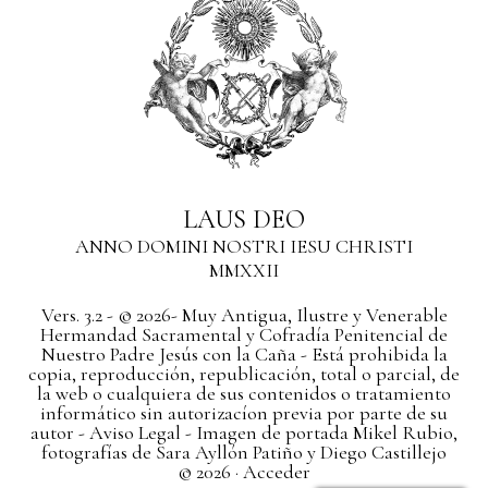
LAUS DEO
ANNO DOMINI NOSTRI IESU CHRISTI
MMXXII
Vers. 3.2 - © 2026- Muy Antigua, Ilustre y Venerable
Hermandad Sacramental y Cofradía Penitencial de
Nuestro Padre Jesús con la Caña - Está prohibida la
copia, reproducción, republicación, total o parcial, de
la web o cualquiera de sus contenidos o tratamiento
informático sin autorizacíon previa por parte de su
autor
- Aviso Legal -
Imagen de portada Mikel Rubio,
fotografías de Sara Ayllón Patiño y Diego Castillejo
© 2026 ·
Acceder