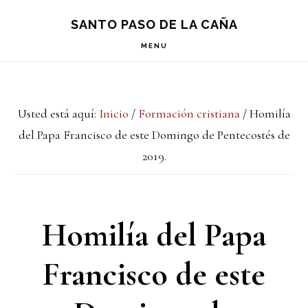
Saltar
Saltar
Saltar
S
SANTO PASO DE LA CAÑA
OF
a
al
a
C
MENU
la
contenido
la
navegación
principal
barra
Usted está aquí:
Inicio
/
Formación cristiana
/
Homilía
principal
lateral
del Papa Francisco de este Domingo de Pentecostés de
principal
2019.
Homilía del Papa
Francisco de este