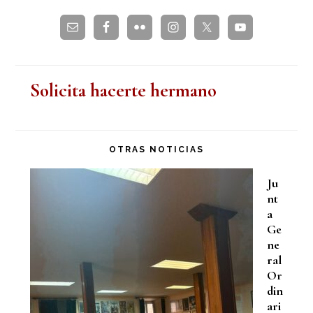
web
Solicita hacerte hermano
OTRAS NOTICIAS
Ju
nt
a
Ge
ne
ral
Or
din
ari