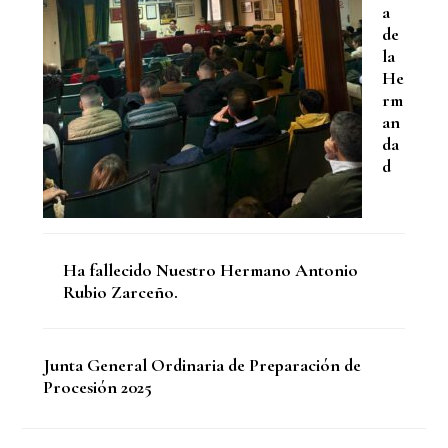
a
de
la
He
rm
an
da
d
Ha fallecido Nuestro Hermano Antonio
Rubio Zarceño.
Junta General Ordinaria de Preparación de
Procesión 2025