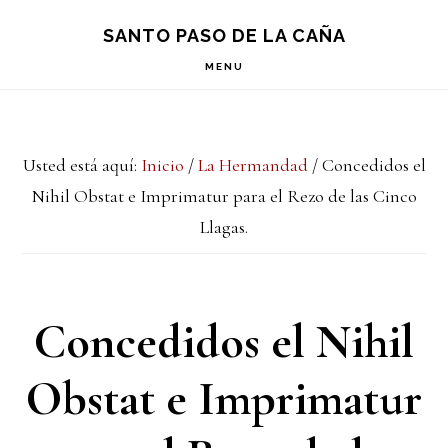
Saltar
Saltar
Saltar
S
SANTO PASO DE LA CAÑA
OF
a
al
a
C
MENU
la
contenido
la
navegación
principal
barra
Usted está aquí:
Inicio
/
La Hermandad
/
Concedidos el
principal
lateral
Nihil Obstat e Imprimatur para el Rezo de las Cinco
principal
Llagas.
Concedidos el Nihil
Obstat e Imprimatur