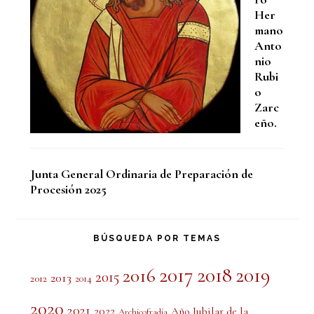
Her
mano
Anto
nio
Rubi
o
Zarc
eño.
Junta General Ordinaria de Preparación de
Procesión 2025
BÚSQUEDA POR TEMAS
2017
2018
2019
2016
2015
2013
2012
2014
2020
2021
2022
Año Jubilar de la
Archicofradía