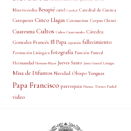
Besapié
Misericordia
Catedral de Cuenca
cartel
Catedral
Cinco Llagas
Catequesis
Coronavirus
Corpus Christi
Cultos
Cuaresma
Cátedra
Cultos Cuaresmales
El Papa
fallecimiento
Gonzalez Francés
exposición
fotografía
Formación Litúrgica
Función
Funeral
Jueves Santo
Hermandad
Liturgia
Hermano Mayor
Junta General
Misa de Difuntos
Obispo Yanguas
Navidad
Papa Francisco
parroquia
Torneo Futbol
Pintura
video