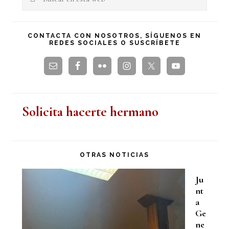
en
principal
esta
CONTACTA CON NOSOTROS, SÍGUENOS EN
REDES SOCIALES O SUSCRÍBETE
web
Solicita hacerte hermano
OTRAS NOTICIAS
Ju
nt
a
Ge
ne