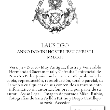
LAUS DEO
ANNO DOMINI NOSTRI IESU CHRISTI
MMXXII
Vers. 3.2 - © 2026- Muy Antigua, Ilustre y Venerable
Hermandad Sacramental y Cofradía Penitencial de
Nuestro Padre Jesús con la Caña - Está prohibida la
copia, reproducción, republicación, total o parcial, de
la web o cualquiera de sus contenidos o tratamiento
informático sin autorizacíon previa por parte de su
autor
- Aviso Legal -
Imagen de portada Mikel Rubio,
fotografías de Sara Ayllón Patiño y Diego Castillejo
© 2026 ·
Acceder