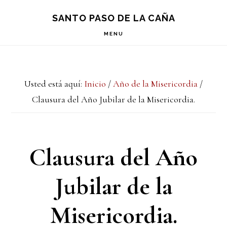
Saltar
Saltar
Saltar
S
SANTO PASO DE LA CAÑA
OF
a
al
a
C
MENU
la
contenido
la
navegación
principal
barra
Usted está aquí:
Inicio
/
Año de la Misericordia
/
principal
lateral
Clausura del Año Jubilar de la Misericordia.
principal
Clausura del Año
Jubilar de la
Misericordia.