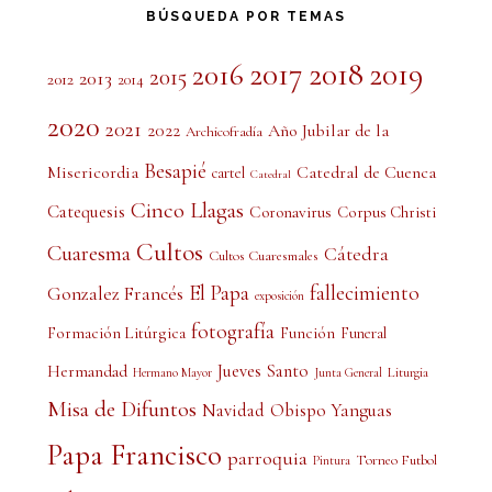
BÚSQUEDA POR TEMAS
2017
2018
2019
2016
2015
2013
2012
2014
2020
2021
2022
Año Jubilar de la
Archicofradía
Besapié
Misericordia
Catedral de Cuenca
cartel
Catedral
Cinco Llagas
Catequesis
Coronavirus
Corpus Christi
Cultos
Cuaresma
Cátedra
Cultos Cuaresmales
El Papa
fallecimiento
Gonzalez Francés
exposición
fotografía
Formación Litúrgica
Función
Funeral
Jueves Santo
Hermandad
Liturgia
Hermano Mayor
Junta General
Misa de Difuntos
Obispo Yanguas
Navidad
Papa Francisco
parroquia
Torneo Futbol
Pintura