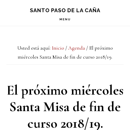
Saltar
Saltar
Saltar
S
SANTO PASO DE LA CAÑA
OF
a
al
a
C
MENU
la
contenido
la
navegación
principal
barra
Usted está aquí:
Inicio
/
Agenda
/
El próximo
principal
lateral
miércoles Santa Misa de fin de curso 2018/19.
principal
El próximo miércoles
Santa Misa de fin de
curso 2018/19.