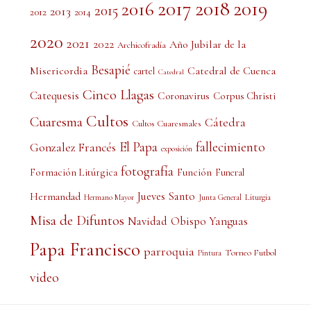
2017
2018
2019
2016
2015
2013
2012
2014
2020
2021
2022
Año Jubilar de la
Archicofradía
Besapié
Misericordia
Catedral de Cuenca
cartel
Catedral
Cinco Llagas
Catequesis
Coronavirus
Corpus Christi
Cultos
Cuaresma
Cátedra
Cultos Cuaresmales
El Papa
fallecimiento
Gonzalez Francés
exposición
fotografía
Formación Litúrgica
Función
Funeral
Jueves Santo
Hermandad
Liturgia
Hermano Mayor
Junta General
Misa de Difuntos
Obispo Yanguas
Navidad
Papa Francisco
parroquia
Torneo Futbol
Pintura
video