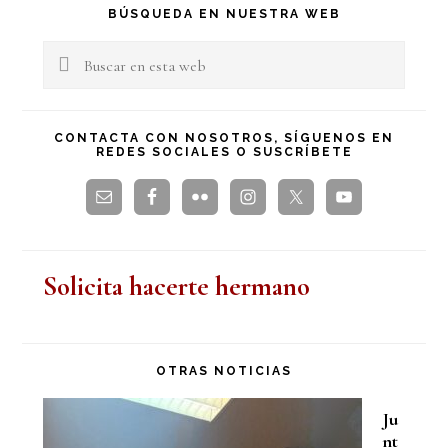
Barra
BÚSQUEDA EN NUESTRA WEB
lateral
Buscar
en
principal
esta
CONTACTA CON NOSOTROS, SÍGUENOS EN
REDES SOCIALES O SUSCRÍBETE
web
Solicita hacerte hermano
OTRAS NOTICIAS
Ju
nt