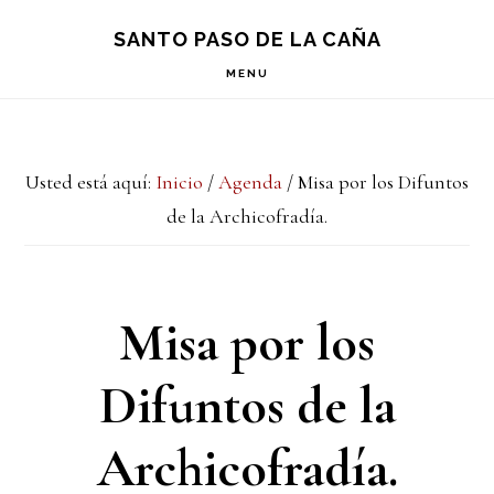
Saltar
Saltar
Saltar
S
SANTO PASO DE LA CAÑA
OF
a
al
a
C
MENU
la
contenido
la
navegación
principal
barra
Usted está aquí:
Inicio
/
Agenda
/
Misa por los Difuntos
principal
lateral
de la Archicofradía.
principal
Misa por los
Difuntos de la
Archicofradía.