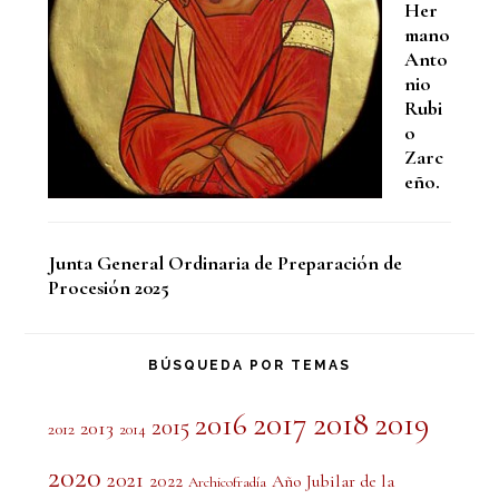
Her
mano
Anto
nio
Rubi
o
Zarc
eño.
Junta General Ordinaria de Preparación de
Procesión 2025
BÚSQUEDA POR TEMAS
2017
2018
2019
2016
2015
2013
2012
2014
2020
2021
2022
Año Jubilar de la
Archicofradía