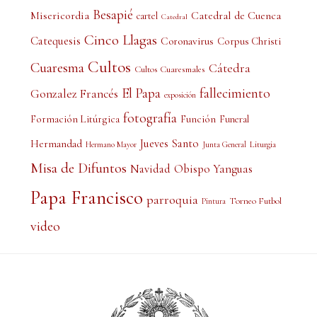
Besapié
Misericordia
Catedral de Cuenca
cartel
Catedral
Cinco Llagas
Catequesis
Coronavirus
Corpus Christi
Cultos
Cuaresma
Cátedra
Cultos Cuaresmales
El Papa
fallecimiento
Gonzalez Francés
exposición
fotografía
Formación Litúrgica
Función
Funeral
Jueves Santo
Hermandad
Liturgia
Hermano Mayor
Junta General
Misa de Difuntos
Obispo Yanguas
Navidad
Papa Francisco
parroquia
Torneo Futbol
Pintura
video