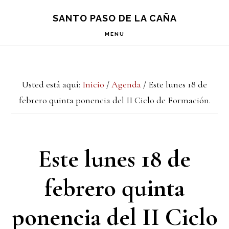
Saltar
Saltar
Saltar
S
SANTO PASO DE LA CAÑA
OF
a
al
a
C
MENU
la
contenido
la
navegación
principal
barra
Usted está aquí:
Inicio
/
Agenda
/
Este lunes 18 de
principal
lateral
febrero quinta ponencia del II Ciclo de Formación.
principal
Este lunes 18 de
febrero quinta
ponencia del II Ciclo