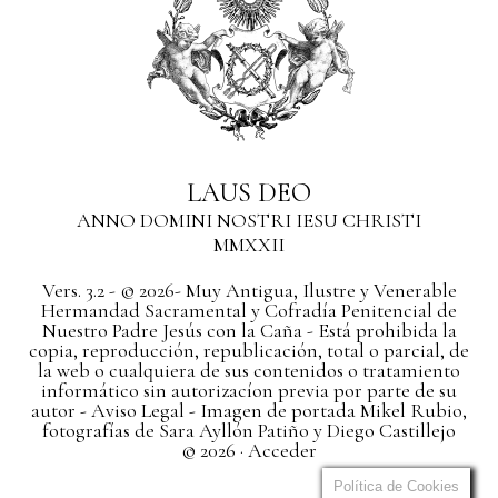
LAUS DEO
ANNO DOMINI NOSTRI IESU CHRISTI
MMXXII
Vers. 3.2 - © 2026- Muy Antigua, Ilustre y Venerable
Hermandad Sacramental y Cofradía Penitencial de
Nuestro Padre Jesús con la Caña - Está prohibida la
copia, reproducción, republicación, total o parcial, de
la web o cualquiera de sus contenidos o tratamiento
informático sin autorizacíon previa por parte de su
autor
- Aviso Legal -
Imagen de portada Mikel Rubio,
fotografías de Sara Ayllón Patiño y Diego Castillejo
© 2026 ·
Acceder
Política de Cookies