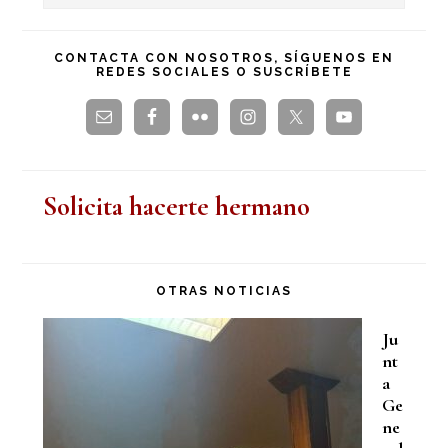
en
principal
esta
CONTACTA CON NOSOTROS, SÍGUENOS EN
REDES SOCIALES O SUSCRÍBETE
web
Solicita hacerte hermano
OTRAS NOTICIAS
Ju
nt
a
Ge
ne