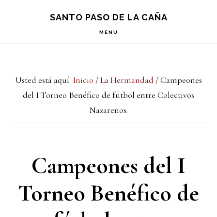
Saltar
Saltar
Saltar
S
SANTO PASO DE LA CAÑA
OF
a
al
a
C
MENU
la
contenido
la
navegación
principal
barra
Usted está aquí:
Inicio
/
La Hermandad
/
Campeones
principal
lateral
del I Torneo Benéfico de fútbol entre Colectivos
principal
Nazarenos.
Campeones del I
Torneo Benéfico de