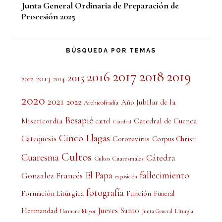
Junta General Ordinaria de Preparación de
Procesión 2025
BÚSQUEDA POR TEMAS
2017
2018
2019
2016
2015
2013
2012
2014
2020
2021
2022
Año Jubilar de la
Archicofradía
Besapié
Misericordia
Catedral de Cuenca
cartel
Catedral
Cinco Llagas
Catequesis
Coronavirus
Corpus Christi
Cultos
Cuaresma
Cátedra
Cultos Cuaresmales
El Papa
fallecimiento
Gonzalez Francés
exposición
fotografía
Formación Litúrgica
Función
Funeral
Jueves Santo
Hermandad
Liturgia
Hermano Mayor
Junta General