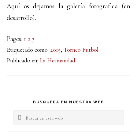
Aquí os dejamos la galería fotografica (en
desarrollo).
Pages:
1
2
3
Etiquetado como:
2015
,
Torneo Futbol
Publicado en:
La Hermandad
Barra
BÚSQUEDA EN NUESTRA WEB
lateral
Buscar
en
principal
esta