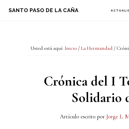
Saltar
Saltar
Saltar
SANTO PASO DE LA CAÑA
ACTUALI
a
al
a
la
contenido
la
navegación
principal
barra
Usted está aquí:
Inicio
/
La Hermandad
/
Crónic
principal
lateral
principal
Crónica del I 
Solidario d
Artículo escrito por
Jorge L. 