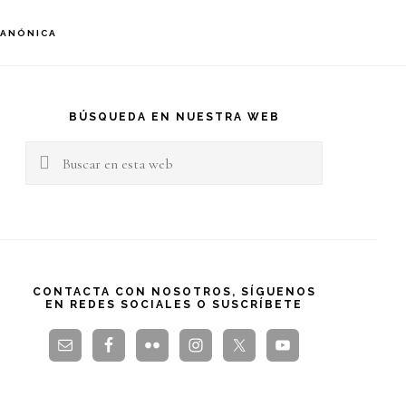
S
CANÓNICA
OF
C
arra
teral
BÚSQUEDA EN NUESTRA WEB
Buscar
rincipal
en
esta
web
CONTACTA CON NOSOTROS, SÍGUENOS
EN REDES SOCIALES O SUSCRÍBETE