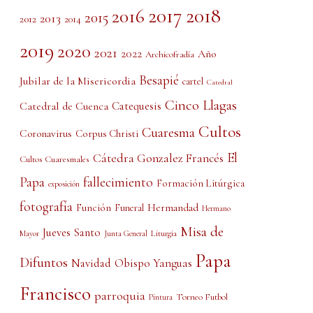
2017
2018
2016
2015
2013
2012
2014
2019
2020
2021
2022
Año
Archicofradía
Besapié
Jubilar de la Misericordia
cartel
Catedral
Cinco Llagas
Catedral de Cuenca
Catequesis
Cultos
Cuaresma
Coronavirus
Corpus Christi
El
Cátedra Gonzalez Francés
Cultos Cuaresmales
Papa
fallecimiento
Formación Litúrgica
exposición
fotografía
Función
Hermandad
Funeral
Hermano
Misa de
Jueves Santo
Liturgia
Mayor
Junta General
Papa
Difuntos
Obispo Yanguas
Navidad
Francisco
parroquia
Torneo Futbol
Pintura