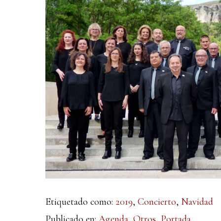
Etiquetado como:
2019
,
Concierto
,
Navidad
Publicado en:
Agenda
,
Otros
,
Portada