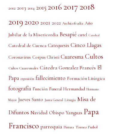
2017
2018
2016
2015
2013
2012
2014
2019
2020
2021
2022
Año
Archicofradía
Besapié
Jubilar de la Misericordia
cartel
Catedral
Cinco Llagas
Catedral de Cuenca
Catequesis
Cultos
Cuaresma
Coronavirus
Corpus Christi
El
Cátedra Gonzalez Francés
Cultos Cuaresmales
Papa
fallecimiento
Formación Litúrgica
exposición
fotografía
Función
Hermandad
Funeral
Hermano
Misa de
Jueves Santo
Liturgia
Mayor
Junta General
Papa
Difuntos
Obispo Yanguas
Navidad
Francisco
parroquia
Torneo Futbol
Pintura