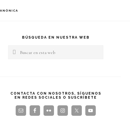
S
CANÓNICA
OF
C
arra
teral
BÚSQUEDA EN NUESTRA WEB
Buscar
rincipal
en
esta
web
CONTACTA CON NOSOTROS, SÍGUENOS
EN REDES SOCIALES O SUSCRÍBETE