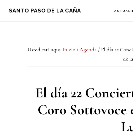
Saltar
Saltar
Saltar
SANTO PASO DE LA CAÑA
ACTUALI
a
al
a
la
contenido
la
navegación
principal
barra
Usted está aquí:
Inicio
/
Agenda
/
El día 22 Conc
principal
lateral
de la
principal
El día 22 Concier
Coro Sottovoce e
Lu