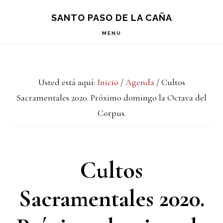
Saltar
Saltar
Saltar
S
SANTO PASO DE LA CAÑA
OF
a
al
a
C
MENU
la
contenido
la
navegación
principal
barra
Usted está aquí:
Inicio
/
Agenda
/
Cultos
principal
lateral
Sacramentales 2020. Próximo domingo la Octava del
principal
Corpus.
Cultos
Sacramentales 2020.