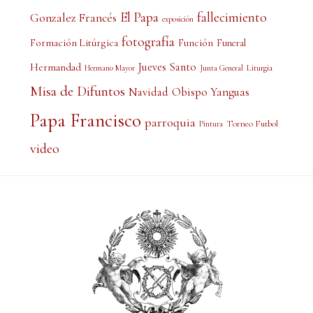
El Papa
fallecimiento
Gonzalez Francés
exposición
fotografía
Formación Litúrgica
Función
Funeral
Jueves Santo
Hermandad
Liturgia
Hermano Mayor
Junta General
Misa de Difuntos
Obispo Yanguas
Navidad
Papa Francisco
parroquia
Torneo Futbol
Pintura
video