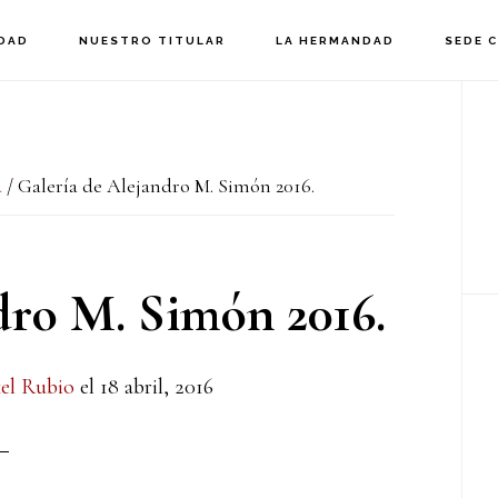
DAD
NUESTRO TITULAR
LA HERMANDAD
SEDE 
B
la
d
/
Galería de Alejandro M. Simón 2016.
p
dro M. Simón 2016.
el Rubio
el
18 abril, 2016