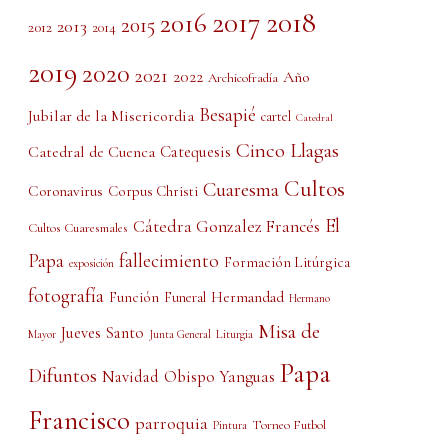
2017
2018
2016
2015
2013
2012
2014
2019
2020
2021
2022
Año
Archicofradía
Besapié
Jubilar de la Misericordia
cartel
Catedral
Cinco Llagas
Catedral de Cuenca
Catequesis
Cultos
Cuaresma
Coronavirus
Corpus Christi
El
Cátedra Gonzalez Francés
Cultos Cuaresmales
Papa
fallecimiento
Formación Litúrgica
exposición
fotografía
Función
Hermandad
Funeral
Hermano
Misa de
Jueves Santo
Liturgia
Mayor
Junta General
Papa
Difuntos
Obispo Yanguas
Navidad
Francisco
parroquia
Torneo Futbol
Pintura