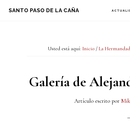
Saltar
Saltar
Saltar
SANTO PASO DE LA CAÑA
ACTUALI
a
al
a
la
contenido
la
navegación
principal
barra
Usted está aquí:
Inicio
/
La Hermanda
principal
lateral
principal
Galería de Alejan
Artículo escrito por
Mik