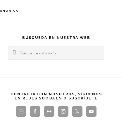
S
CANÓNICA
OF
C
arra
teral
BÚSQUEDA EN NUESTRA WEB
Buscar
rincipal
en
esta
web
CONTACTA CON NOSOTROS, SÍGUENOS
EN REDES SOCIALES O SUSCRÍBETE