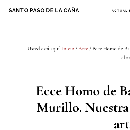
Saltar
Saltar
Saltar
SANTO PASO DE LA CAÑA
ACTUALI
a
al
a
la
contenido
la
navegación
principal
barra
Usted está aquí:
Inicio
/
Arte
/
Ecce Homo de Bar
principal
lateral
el ar
principal
Ecce Homo de Ba
Murillo. Nuestra
art