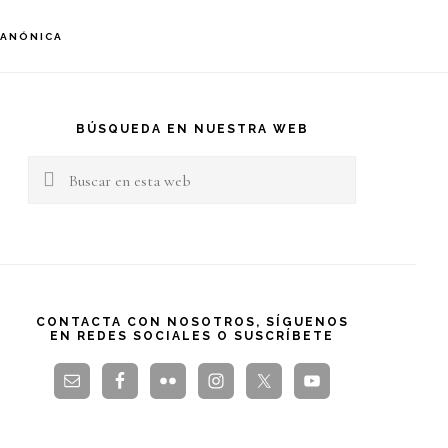
S
CANÓNICA
OF
C
arra
teral
BÚSQUEDA EN NUESTRA WEB
Buscar
rincipal
en
esta
web
CONTACTA CON NOSOTROS, SÍGUENOS
EN REDES SOCIALES O SUSCRÍBETE