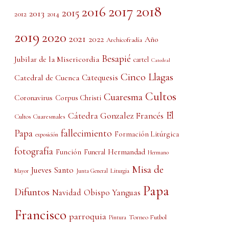
2017
2018
2016
2015
2013
2012
2014
2019
2020
2021
2022
Año
Archicofradía
Besapié
Jubilar de la Misericordia
cartel
Catedral
Cinco Llagas
Catedral de Cuenca
Catequesis
Cultos
Cuaresma
Coronavirus
Corpus Christi
El
Cátedra Gonzalez Francés
Cultos Cuaresmales
Papa
fallecimiento
Formación Litúrgica
exposición
fotografía
Función
Hermandad
Funeral
Hermano
Misa de
Jueves Santo
Liturgia
Mayor
Junta General
Papa
Difuntos
Obispo Yanguas
Navidad
Francisco
parroquia
Torneo Futbol
Pintura