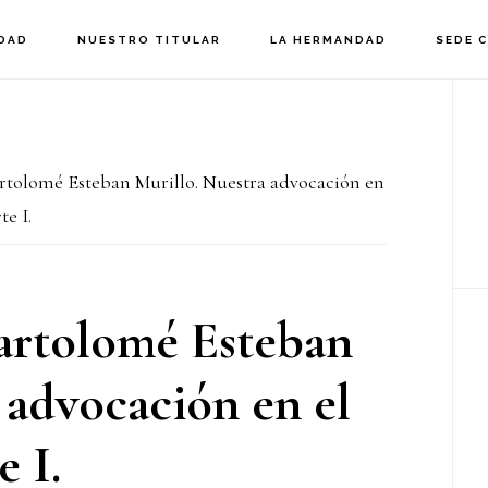
DAD
NUESTRO TITULAR
LA HERMANDAD
SEDE 
B
la
tolomé Esteban Murillo. Nuestra advocación en
p
te I.
rtolomé Esteban
 advocación en el
e I.