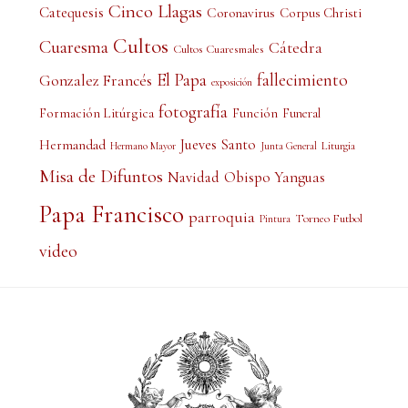
Cinco Llagas
Catequesis
Coronavirus
Corpus Christi
Cultos
Cuaresma
Cátedra
Cultos Cuaresmales
El Papa
fallecimiento
Gonzalez Francés
exposición
fotografía
Formación Litúrgica
Función
Funeral
Jueves Santo
Hermandad
Liturgia
Hermano Mayor
Junta General
Misa de Difuntos
Obispo Yanguas
Navidad
Papa Francisco
parroquia
Torneo Futbol
Pintura
video