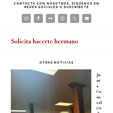
esta
CONTACTA CON NOSOTROS, SÍGUENOS EN
REDES SOCIALES O SUSCRÍBETE
web
Solicita hacerte hermano
OTRAS NOTICIAS
Ju
nt
a
Ge
ne
ral
Or