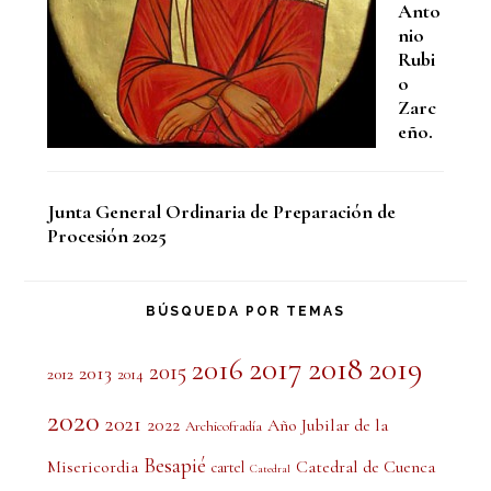
Anto
nio
Rubi
o
Zarc
eño.
Junta General Ordinaria de Preparación de
Procesión 2025
BÚSQUEDA POR TEMAS
2017
2018
2019
2016
2015
2013
2012
2014
2020
2021
2022
Año Jubilar de la
Archicofradía
Besapié
Misericordia
Catedral de Cuenca
cartel
Catedral