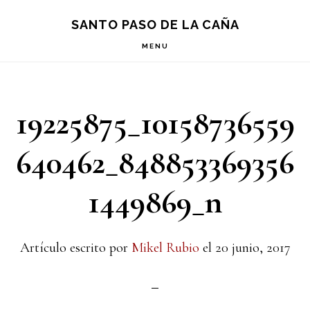
Saltar
Saltar
Saltar
S
SANTO PASO DE LA CAÑA
OF
a
al
a
C
MENU
la
contenido
la
navegación
principal
barra
19225875_10158736559
principal
lateral
principal
640462_848853369356
1449869_n
Artículo escrito por
Mikel Rubio
el
20 junio, 2017