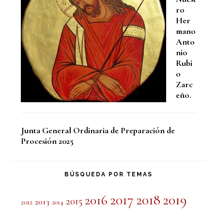
ro
Her
mano
Anto
nio
Rubi
o
Zarc
eño.
Junta General Ordinaria de Preparación de
Procesión 2025
BÚSQUEDA POR TEMAS
2017
2018
2019
2016
2015
2013
2012
2014