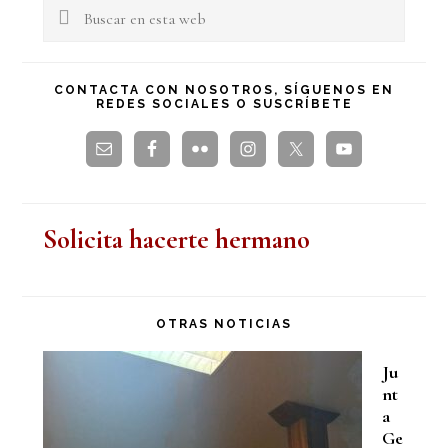
lateral
Buscar
en
principal
esta
CONTACTA CON NOSOTROS, SÍGUENOS EN
REDES SOCIALES O SUSCRÍBETE
web
Solicita hacerte hermano
OTRAS NOTICIAS
Ju
nt
a
Ge