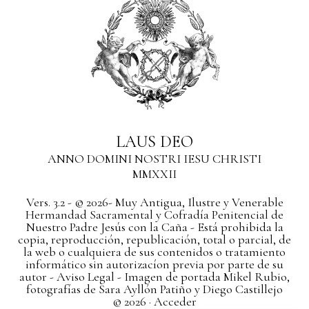
LAUS DEO
ANNO DOMINI NOSTRI IESU CHRISTI
MMXXII
Vers. 3.2 - © 2026- Muy Antigua, Ilustre y Venerable
Hermandad Sacramental y Cofradía Penitencial de
Nuestro Padre Jesús con la Caña - Está prohibida la
copia, reproducción, republicación, total o parcial, de
la web o cualquiera de sus contenidos o tratamiento
informático sin autorizacíon previa por parte de su
autor
- Aviso Legal -
Imagen de portada Mikel Rubio,
fotografías de Sara Ayllón Patiño y Diego Castillejo
© 2026 ·
Acceder