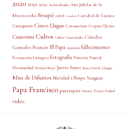
2020
2021
2022
Año Jubilar de la
Archicofradía
Besapié
Misericordia
Catedral de Cuenca
cartel
Catedral
Cinco Llagas
Catequesis
Coronavirus
Corpus Christi
Cultos
Cuaresma
Cátedra
Cultos Cuaresmales
El Papa
fallecimiento
Gonzalez Francés
exposición
fotografía
Formación Litúrgica
Función
Funeral
Jueves Santo
Hermandad
Liturgia
Hermano Mayor
Junta General
Misa de Difuntos
Obispo Yanguas
Navidad
Papa Francisco
parroquia
Torneo Futbol
Pintura
video