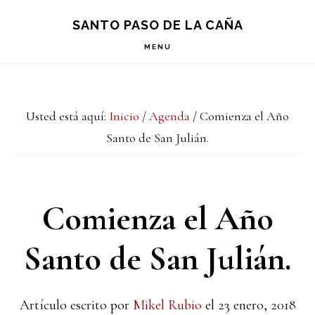
Saltar
Saltar
Saltar
S
SANTO PASO DE LA CAÑA
OF
a
al
a
C
MENU
la
contenido
la
navegación
principal
barra
Usted está aquí:
Inicio
/
Agenda
/
Comienza el Año
principal
lateral
Santo de San Julián.
principal
Comienza el Año
Santo de San Julián.
Artículo escrito por
Mikel Rubio
el
23 enero, 2018