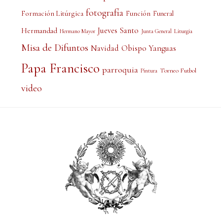
fotografía
Formación Litúrgica
Función
Funeral
Jueves Santo
Hermandad
Liturgia
Hermano Mayor
Junta General
Misa de Difuntos
Obispo Yanguas
Navidad
Papa Francisco
parroquia
Torneo Futbol
Pintura
video