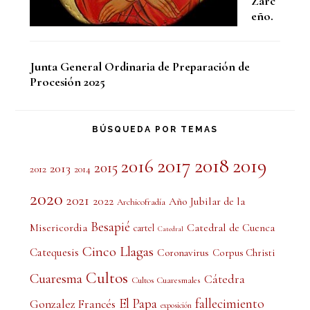
Zarc
eño.
Junta General Ordinaria de Preparación de
Procesión 2025
BÚSQUEDA POR TEMAS
2017
2018
2019
2016
2015
2013
2012
2014
2020
2021
2022
Año Jubilar de la
Archicofradía
Besapié
Misericordia
Catedral de Cuenca
cartel
Catedral
Cinco Llagas
Catequesis
Coronavirus
Corpus Christi
Cultos
Cuaresma
Cátedra
Cultos Cuaresmales
El Papa
fallecimiento
Gonzalez Francés
exposición