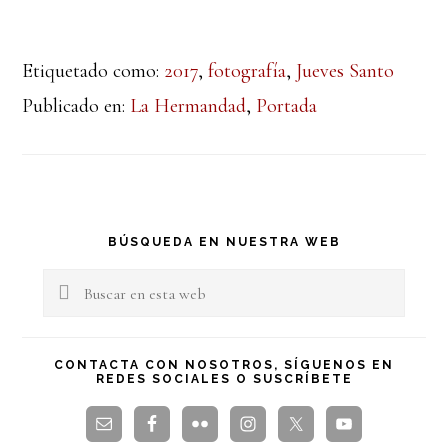
Etiquetado como:
2017
,
fotografía
,
Jueves Santo
Publicado en:
La Hermandad
,
Portada
Barra
BÚSQUEDA EN NUESTRA WEB
lateral
Buscar
en
principal
esta
CONTACTA CON NOSOTROS, SÍGUENOS EN
REDES SOCIALES O SUSCRÍBETE
web