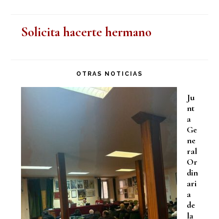
Solicita hacerte hermano
OTRAS NOTICIAS
Ju
nt
a
Ge
ne
ral
Or
din
ari
a
de
la