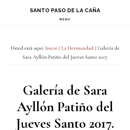
Saltar
Saltar
Saltar
S
SANTO PASO DE LA CAÑA
OF
a
al
a
C
MENU
la
contenido
la
navegación
principal
barra
Usted está aquí:
Inicio
/
La Hermandad
/
Galería de
principal
lateral
Sara Ayllón Patiño del Jueves Santo 2017.
principal
Galería de Sara
Ayllón Patiño del
Jueves Santo 2017.