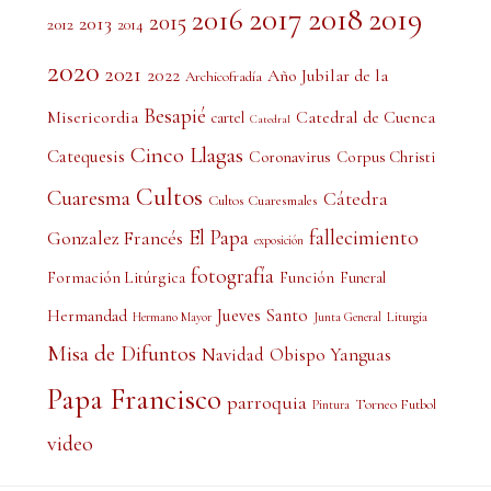
2017
2018
2019
2016
2015
2013
2012
2014
2020
2021
2022
Año Jubilar de la
Archicofradía
Besapié
Misericordia
Catedral de Cuenca
cartel
Catedral
Cinco Llagas
Catequesis
Coronavirus
Corpus Christi
Cultos
Cuaresma
Cátedra
Cultos Cuaresmales
El Papa
fallecimiento
Gonzalez Francés
exposición
fotografía
Formación Litúrgica
Función
Funeral
Jueves Santo
Hermandad
Liturgia
Hermano Mayor
Junta General
Misa de Difuntos
Obispo Yanguas
Navidad
Papa Francisco
parroquia
Torneo Futbol
Pintura
video