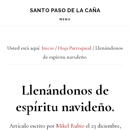
Saltar
Saltar
Saltar
S
SANTO PASO DE LA CAÑA
OF
a
al
a
C
MENU
la
contenido
la
navegación
principal
barra
Usted está aquí:
Inicio
/
Hoja Parroquial
/
Llenándonos
principal
lateral
de espíritu navideño.
principal
Llenándonos de
espíritu navideño.
Artículo escrito por
Mikel Rubio
el
23 diciembre,