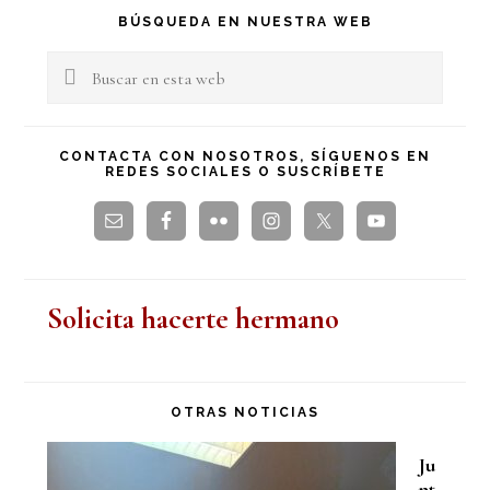
Barra
BÚSQUEDA EN NUESTRA WEB
lateral
Buscar
en
principal
esta
CONTACTA CON NOSOTROS, SÍGUENOS EN
REDES SOCIALES O SUSCRÍBETE
web
Solicita hacerte hermano
OTRAS NOTICIAS
Ju
nt