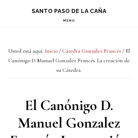
Saltar
Saltar
Saltar
S
SANTO PASO DE LA CAÑA
OF
a
al
a
C
MENU
la
contenido
la
navegación
principal
barra
Usted está aquí:
Inicio
/
Cátedra González Francés
/
El
principal
lateral
Canónigo D. Manuel Gonzalez Francés. La creación de
principal
su Cátedra.
El Canónigo D.
Manuel Gonzalez