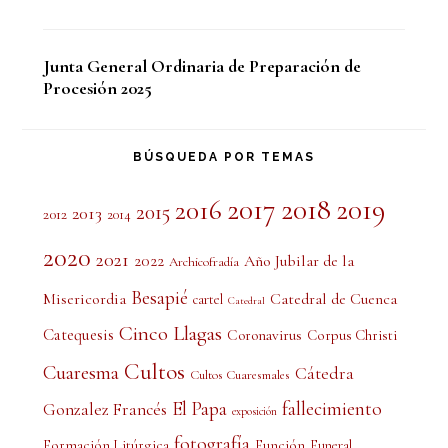
Junta General Ordinaria de Preparación de
Procesión 2025
BÚSQUEDA POR TEMAS
2017
2018
2019
2016
2015
2013
2012
2014
2020
2021
2022
Año Jubilar de la
Archicofradía
Besapié
Misericordia
Catedral de Cuenca
cartel
Catedral
Cinco Llagas
Catequesis
Coronavirus
Corpus Christi
Cultos
Cuaresma
Cátedra
Cultos Cuaresmales
El Papa
fallecimiento
Gonzalez Francés
exposición
fotografía
Formación Litúrgica
Función
Funeral