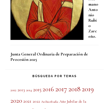
mano
Anto
nio
Rubi
o
Zarc
eño.
Junta General Ordinaria de Preparación de
Procesión 2025
BÚSQUEDA POR TEMAS
2017
2018
2019
2016
2015
2013
2012
2014
2020
2021
2022
Año Jubilar de la
Archicofradía