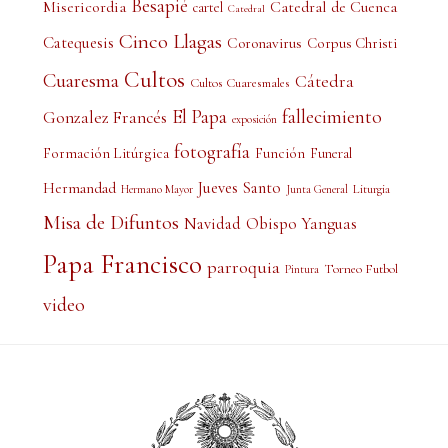
Besapié
Misericordia
Catedral de Cuenca
cartel
Catedral
Cinco Llagas
Catequesis
Coronavirus
Corpus Christi
Cultos
Cuaresma
Cátedra
Cultos Cuaresmales
El Papa
fallecimiento
Gonzalez Francés
exposición
fotografía
Formación Litúrgica
Función
Funeral
Jueves Santo
Hermandad
Liturgia
Hermano Mayor
Junta General
Misa de Difuntos
Obispo Yanguas
Navidad
Papa Francisco
parroquia
Torneo Futbol
Pintura
video