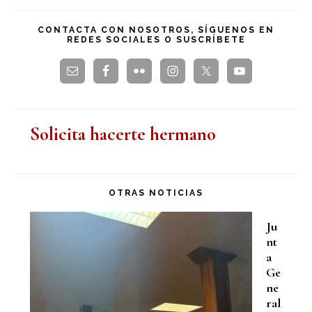
principal
esta
CONTACTA CON NOSOTROS, SÍGUENOS EN
REDES SOCIALES O SUSCRÍBETE
web
Solicita hacerte hermano
OTRAS NOTICIAS
Ju
nt
a
Ge
ne
ral