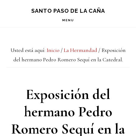
Saltar
Saltar
Saltar
S
SANTO PASO DE LA CAÑA
OF
a
al
a
C
MENU
la
contenido
la
navegación
principal
barra
Usted está aquí:
Inicio
/
La Hermandad
/
Exposición
principal
lateral
del hermano Pedro Romero Sequí en la Catedral.
principal
Exposición del
hermano Pedro
Romero Sequí en la