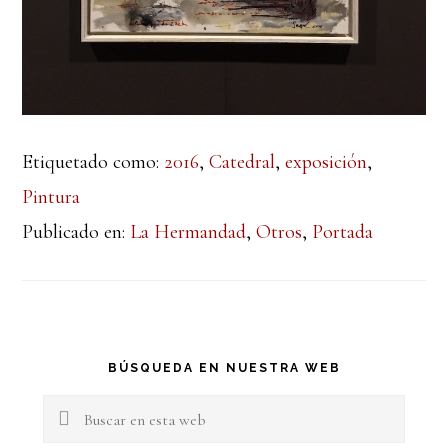
Etiquetado como:
2016
,
Catedral
,
exposición
,
Pintura
Publicado en:
La Hermandad
,
Otros
,
Portada
Barra
BÚSQUEDA EN NUESTRA WEB
lateral
Buscar
en