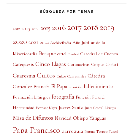
BÚSQUEDA POR TEMAS
2017
2018
2019
2016
2015
2013
2012
2014
2020
2021
2022
Año Jubilar de la
Archicofradía
Besapié
Misericordia
Catedral de Cuenca
cartel
Catedral
Cinco Llagas
Catequesis
Coronavirus
Corpus Christi
Cultos
Cuaresma
Cátedra
Cultos Cuaresmales
El Papa
fallecimiento
Gonzalez Francés
exposición
fotografía
Formación Litúrgica
Función
Funeral
Jueves Santo
Hermandad
Liturgia
Hermano Mayor
Junta General
Misa de Difuntos
Obispo Yanguas
Navidad
Papa Francisco
parroquia
Torneo Futbol
Pintura