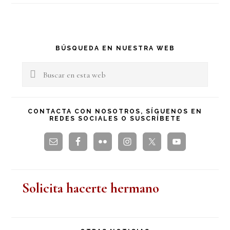
Barra
BÚSQUEDA EN NUESTRA WEB
lateral
Buscar
en
principal
esta
CONTACTA CON NOSOTROS, SÍGUENOS EN
REDES SOCIALES O SUSCRÍBETE
web
Solicita hacerte hermano