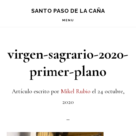
Saltar
Saltar
Saltar
S
SANTO PASO DE LA CAÑA
OF
a
al
a
C
MENU
la
contenido
la
navegación
principal
barra
virgen-sagrario-2020-
principal
lateral
principal
primer-plano
Artículo escrito por
Mikel Rubio
el
24 octubre,
2020