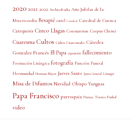
2020
2021
2022
Año Jubilar de la
Archicofradía
Besapié
Misericordia
Catedral de Cuenca
cartel
Catedral
Cinco Llagas
Catequesis
Coronavirus
Corpus Christi
Cultos
Cuaresma
Cátedra
Cultos Cuaresmales
El Papa
fallecimiento
Gonzalez Francés
exposición
fotografía
Formación Litúrgica
Función
Funeral
Jueves Santo
Hermandad
Liturgia
Hermano Mayor
Junta General
Misa de Difuntos
Obispo Yanguas
Navidad
Papa Francisco
parroquia
Torneo Futbol
Pintura
video