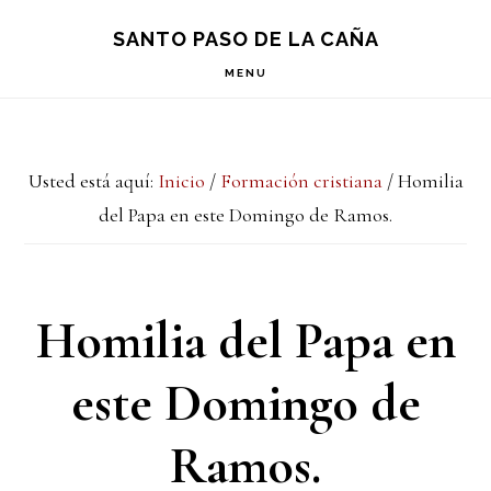
Saltar
Saltar
Saltar
S
SANTO PASO DE LA CAÑA
OF
a
al
a
C
MENU
la
contenido
la
navegación
principal
barra
Usted está aquí:
Inicio
/
Formación cristiana
/
Homilia
principal
lateral
del Papa en este Domingo de Ramos.
principal
Homilia del Papa en
este Domingo de
Ramos.