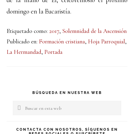
domingo en la Eucaristía.
Etiquetado como:
2017
,
Solemnidad de la Ascensión
Publicado en:
Formación cristiana
,
Hoja Parroquial
,
La Hermandad
,
Portada
Barra
BÚSQUEDA EN NUESTRA WEB
lateral
Buscar
en
principal
esta
CONTACTA CON NOSOTROS, SÍGUENOS EN
REDES SOCIALES O SUSCRÍBETE