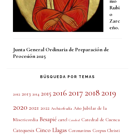
nio
Rubi
o
Zarc
eño.
Junta General Ordinaria de Preparación de
Procesión 2025
BÚSQUEDA POR TEMAS
2017
2018
2019
2016
2015
2013
2012
2014
2020
2021
2022
Año Jubilar de la
Archicofradía
Besapié
Misericordia
Catedral de Cuenca
cartel
Catedral
Cinco Llagas
Catequesis
Coronavirus
Corpus Christi