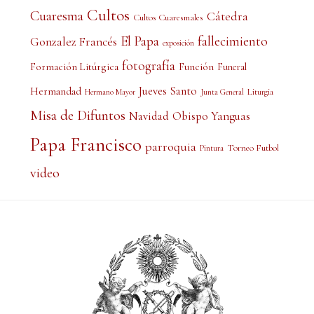
Cultos
Cuaresma
Cátedra
Cultos Cuaresmales
El Papa
fallecimiento
Gonzalez Francés
exposición
fotografía
Formación Litúrgica
Función
Funeral
Jueves Santo
Hermandad
Liturgia
Hermano Mayor
Junta General
Misa de Difuntos
Obispo Yanguas
Navidad
Papa Francisco
parroquia
Torneo Futbol
Pintura
video