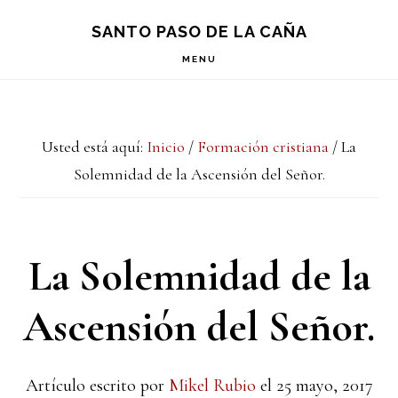
Saltar
Saltar
Saltar
S
SANTO PASO DE LA CAÑA
OF
a
al
a
C
MENU
la
contenido
la
navegación
principal
barra
Usted está aquí:
Inicio
/
Formación cristiana
/
La
principal
lateral
Solemnidad de la Ascensión del Señor.
principal
La Solemnidad de la
Ascensión del Señor.
Artículo escrito por
Mikel Rubio
el
25 mayo, 2017