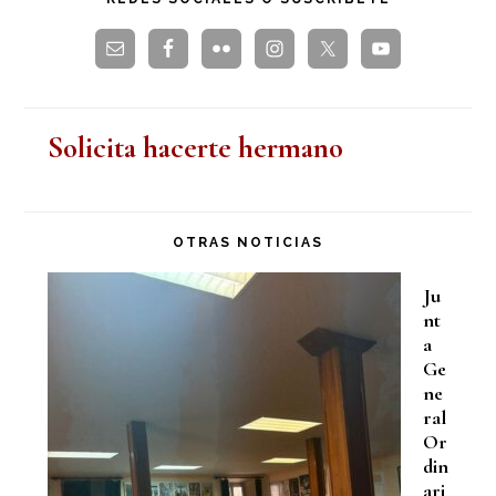
web
Solicita hacerte hermano
OTRAS NOTICIAS
Ju
nt
a
Ge
ne
ral
Or
din
ari