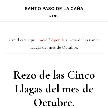
Saltar
Saltar
Saltar
S
SANTO PASO DE LA CAÑA
OF
a
al
a
C
MENU
la
contenido
la
navegación
principal
barra
Usted está aquí:
Inicio
/
Agenda
/
Rezo de las Cinco
principal
lateral
Llagas del mes de Octubre.
principal
Rezo de las Cinco
Llagas del mes de
Octubre.