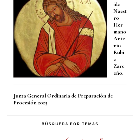
ido
Nuest
ro
Her
mano
Anto
nio
Rubi
o
Zarc
eño.
Junta General Ordinaria de Preparación de
Procesión 2025
BÚSQUEDA POR TEMAS