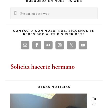
Barra
BÚSQUEDA EN NUESTRA WEB
lateral
Buscar
en
principal
esta
CONTACTA CON NOSOTROS, SÍGUENOS EN
REDES SOCIALES O SUSCRÍBETE
web
Solicita hacerte hermano
OTRAS NOTICIAS
Ju
nt