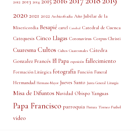
2017
2018
2019
2016
2015
2013
2012
2014
2020
2021
2022
Año Jubilar de la
Archicofradía
Besapié
Misericordia
Catedral de Cuenca
cartel
Catedral
Cinco Llagas
Catequesis
Coronavirus
Corpus Christi
Cultos
Cuaresma
Cátedra
Cultos Cuaresmales
El Papa
fallecimiento
Gonzalez Francés
exposición
fotografía
Formación Litúrgica
Función
Funeral
Jueves Santo
Hermandad
Liturgia
Hermano Mayor
Junta General
Misa de Difuntos
Obispo Yanguas
Navidad
Papa Francisco
parroquia
Torneo Futbol
Pintura
video