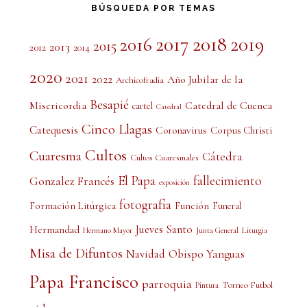
BÚSQUEDA POR TEMAS
2017
2018
2019
2016
2015
2013
2012
2014
2020
2021
2022
Año Jubilar de la
Archicofradía
Besapié
Misericordia
Catedral de Cuenca
cartel
Catedral
Cinco Llagas
Catequesis
Coronavirus
Corpus Christi
Cultos
Cuaresma
Cátedra
Cultos Cuaresmales
El Papa
fallecimiento
Gonzalez Francés
exposición
fotografía
Formación Litúrgica
Función
Funeral
Jueves Santo
Hermandad
Liturgia
Hermano Mayor
Junta General
Misa de Difuntos
Obispo Yanguas
Navidad
Papa Francisco
parroquia
Torneo Futbol
Pintura