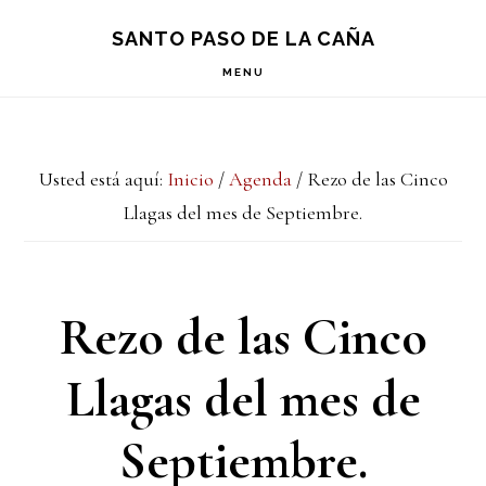
Saltar
Saltar
Saltar
S
SANTO PASO DE LA CAÑA
OF
a
al
a
C
MENU
la
contenido
la
navegación
principal
barra
Usted está aquí:
Inicio
/
Agenda
/
Rezo de las Cinco
principal
lateral
Llagas del mes de Septiembre.
principal
Rezo de las Cinco
Llagas del mes de
Septiembre.