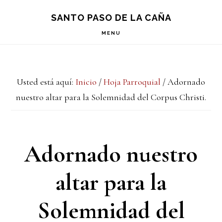
Saltar
Saltar
Saltar
S
SANTO PASO DE LA CAÑA
OF
a
al
a
C
MENU
la
contenido
la
navegación
principal
barra
Usted está aquí:
Inicio
/
Hoja Parroquial
/
Adornado
principal
lateral
nuestro altar para la Solemnidad del Corpus Christi.
principal
Adornado nuestro
altar para la
Solemnidad del