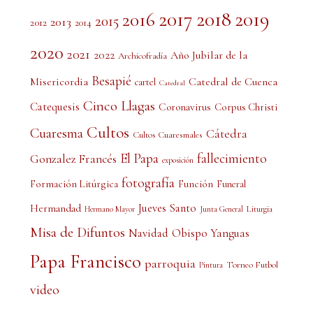
2017
2018
2019
2016
2015
2013
2012
2014
2020
2021
2022
Año Jubilar de la
Archicofradía
Besapié
Misericordia
Catedral de Cuenca
cartel
Catedral
Cinco Llagas
Catequesis
Coronavirus
Corpus Christi
Cultos
Cuaresma
Cátedra
Cultos Cuaresmales
El Papa
fallecimiento
Gonzalez Francés
exposición
fotografía
Formación Litúrgica
Función
Funeral
Jueves Santo
Hermandad
Liturgia
Hermano Mayor
Junta General
Misa de Difuntos
Obispo Yanguas
Navidad
Papa Francisco
parroquia
Torneo Futbol
Pintura
video