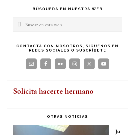
Barra
BÚSQUEDA EN NUESTRA WEB
lateral
Buscar
en
principal
esta
CONTACTA CON NOSOTROS, SÍGUENOS EN
REDES SOCIALES O SUSCRÍBETE
web
Solicita hacerte hermano
OTRAS NOTICIAS
Ju