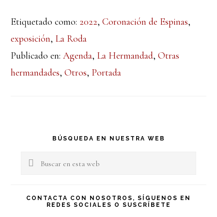
Etiquetado como:
2022
,
Coronación de Espinas
,
exposición
,
La Roda
Publicado en:
Agenda
,
La Hermandad
,
Otras
hermandades
,
Otros
,
Portada
Barra
BÚSQUEDA EN NUESTRA WEB
lateral
Buscar
en
principal
esta
CONTACTA CON NOSOTROS, SÍGUENOS EN
REDES SOCIALES O SUSCRÍBETE
web