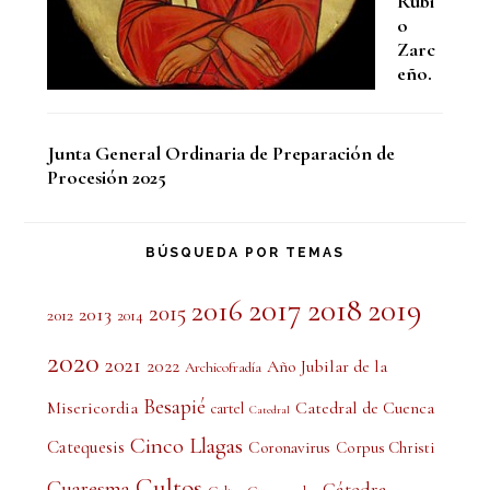
Rubi
o
Zarc
eño.
Junta General Ordinaria de Preparación de
Procesión 2025
BÚSQUEDA POR TEMAS
2017
2018
2019
2016
2015
2013
2012
2014
2020
2021
2022
Año Jubilar de la
Archicofradía
Besapié
Misericordia
Catedral de Cuenca
cartel
Catedral
Cinco Llagas
Catequesis
Coronavirus
Corpus Christi
Cultos
Cuaresma
Cátedra