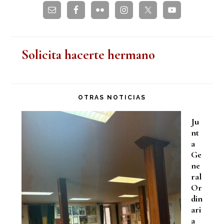
Solicita hacerte hermano
OTRAS NOTICIAS
Ju
nt
a
Ge
ne
ral
Or
din
ari
a