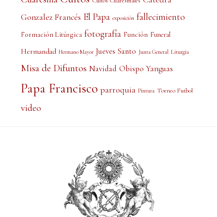
Cultos Cuaresmales
El Papa
fallecimiento
Gonzalez Francés
exposición
fotografía
Formación Litúrgica
Función
Funeral
Jueves Santo
Hermandad
Liturgia
Hermano Mayor
Junta General
Misa de Difuntos
Obispo Yanguas
Navidad
Papa Francisco
parroquia
Torneo Futbol
Pintura
video