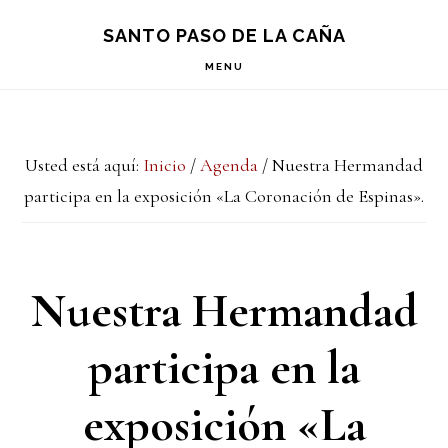
Saltar
Saltar
Saltar
S
SANTO PASO DE LA CAÑA
OF
a
al
a
C
MENU
la
contenido
la
navegación
principal
barra
Usted está aquí:
Inicio
/
Agenda
/
Nuestra Hermandad
principal
lateral
participa en la exposición «La Coronación de Espinas».
principal
Nuestra Hermandad
participa en la
exposición «La