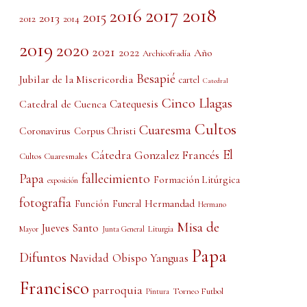
2017
2018
2016
2015
2013
2012
2014
2019
2020
2021
2022
Año
Archicofradía
Besapié
Jubilar de la Misericordia
cartel
Catedral
Cinco Llagas
Catedral de Cuenca
Catequesis
Cultos
Cuaresma
Coronavirus
Corpus Christi
El
Cátedra Gonzalez Francés
Cultos Cuaresmales
Papa
fallecimiento
Formación Litúrgica
exposición
fotografía
Función
Hermandad
Funeral
Hermano
Misa de
Jueves Santo
Liturgia
Mayor
Junta General
Papa
Difuntos
Obispo Yanguas
Navidad
Francisco
parroquia
Torneo Futbol
Pintura