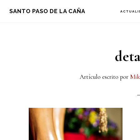
Saltar
Saltar
Saltar
SANTO PASO DE LA CAÑA
ACTUALI
a
al
a
la
contenido
la
navegación
principal
barra
deta
principal
lateral
principal
Artículo escrito por
Mik