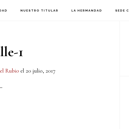
DAD
NUESTRO TITULAR
LA HERMANDAD
SEDE 
B
la
lle-1
p
el Rubio
el
20 julio, 2017