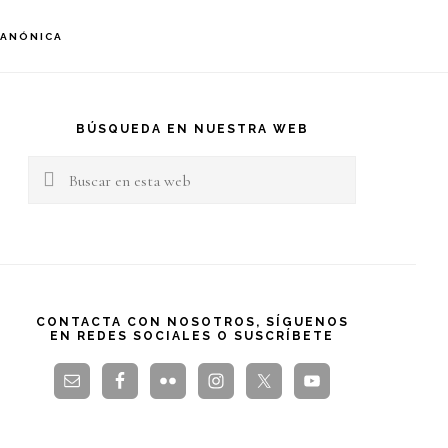
S
CANÓNICA
OF
C
arra
teral
BÚSQUEDA EN NUESTRA WEB
Buscar
rincipal
en
esta
web
CONTACTA CON NOSOTROS, SÍGUENOS
EN REDES SOCIALES O SUSCRÍBETE